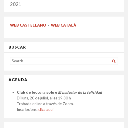
2021
2021
WEB CASTELLANO
·
WEB CATALÀ
BUSCAR
SEARCH

FOR...
AGENDA
Club de lectura sobre
El malestar de la felicidad
Dilluns, 20 de juliol, a les 19.30 h
Trobada online a través de Zoom.
Inscripcions:
clica aquí