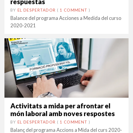
respuestas
BY
EL DESPERTADOR
ON
28
•
(
1 COMMENT
)
JULIOL
Balance del programa Acciones a Medida del curso
2021
2020-2021
Activitats a mida per afrontar el
món laboral amb noves respostes
BY
EL DESPERTADOR
ON
28
•
(
1 COMMENT
)
JULIOL
Balanç del programa Accions a Mida del curs 2020-