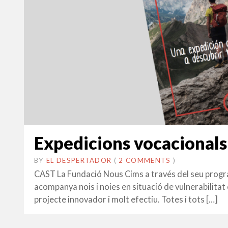
Expedicions vocacionals 
BY
EL DESPERTADOR
ON
10
•
(
2 COMMENTS
)
NOVEMBRE
CAST La Fundació Nous Cims a través del seu progra
2020
acompanya nois i noies en situació de vulnerabilitat e
projecte innovador i molt efectiu. Totes i tots […]