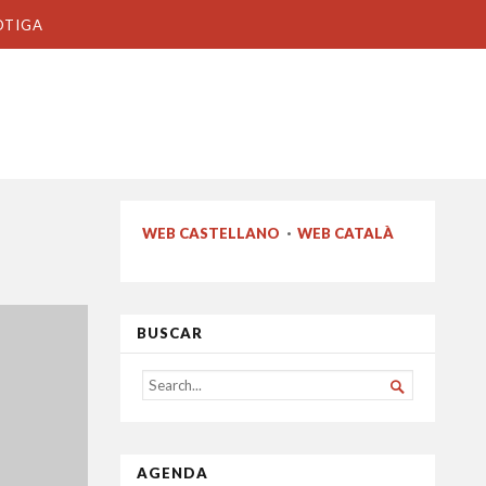
OTIGA
WEB CASTELLANO
·
WEB CATALÀ
BUSCAR
SEARCH

FOR...
AGENDA