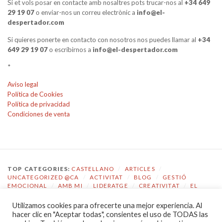
Si et vols posar en contacte amb nosaltres pots trucar-nos al
+34 649
29 19 07
o enviar-nos un correu electrònic a
info@el-
despertador.com
Si quieres ponerte en contacto con nosotros nos puedes llamar al
+34
649 29 19 07
o escribirnos a
info@el-despertador.com
*
Aviso legal
Política de Cookies
Política de privacidad
Condiciones de venta
TOP CATEGORIES:
CASTELLANO
/
ARTICLES
/
UNCATEGORIZED @CA
/
ACTIVITAT
/
BLOG
/
GESTIÓ
EMOCIONAL
/
AMB MI
/
LIDERATGE
/
CREATIVITAT
/
EL
DESPERTADOR
Utilizamos cookies para ofrecerte una mejor experiencia. Al
TOP TAGS:
COACHING
/
GESTIÓ EMOCIONAL
/
ECOLOGIA
hacer clic en "Aceptar todas", consientes el uso de TODAS las
EMOCIONAL
/
EL DESPERTADOR
/
CONSCIÈNCIA
/