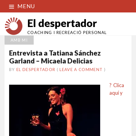
MENU
El despertador
COACHING I RECREACIÓ PERSONAL
AMB MI
Entrevista a Tatiana Sánchez
Garland – Micaela Delicias
BY
EL DESPERTADOR
ON
14
•
(
LEAVE A COMMENT
)
DESEMBRE
2013
? Clica
aquí y