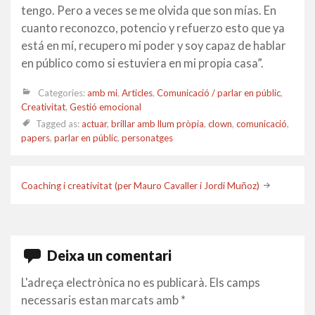
tengo. Pero a veces se me olvida que son mías. En
cuanto reconozco, potencio y refuerzo esto que ya
está en mí, recupero mi poder y soy capaz de hablar
en público como si estuviera en mi propia casa”.
Categories:
amb mi
,
Articles
,
Comunicació / parlar en públic
,
Creativitat
,
Gestió emocional
Tagged as:
actuar
,
brillar amb llum pròpia
,
clown
,
comunicació
,
papers
,
parlar en públic
,
personatges
Post
Coaching i creativitat (per Mauro Cavaller i Jordi Muñoz)
navigation
Deixa un comentari
L'adreça electrònica no es publicarà.
Els camps
necessaris estan marcats amb
*