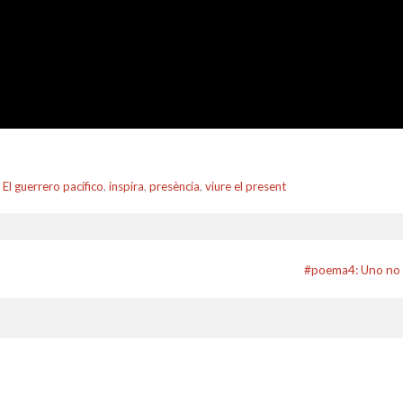
,
El guerrero pacífico
,
inspira
,
presència
,
viure el present
#poema4: Uno no