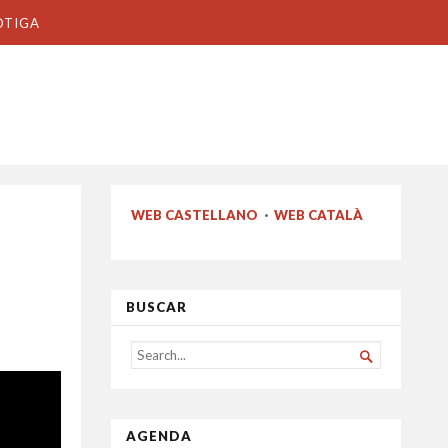
OTIGA
WEB CASTELLANO
·
WEB CATALÀ
BUSCAR
SEARCH

FOR...
AGENDA