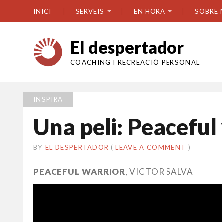
INICI
SERVEIS
EN HORA
SOBRE 
El despertador
COACHING I RECREACIÓ PERSONAL
INSPIRA
Una peli: Peaceful
BY
EL DESPERTADOR
ON
14
•
(
LEAVE A COMMENT
)
AGOST
2014
PEACEFUL WARRIOR
, VICTOR SALVA