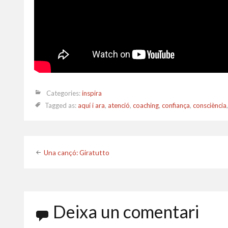
Categories:
inspira
Tagged as:
aquí i ara
,
atenció
,
coaching
,
confiança
,
consciència
Post
Una cançó: Giratutto
navigation
Deixa un comentari