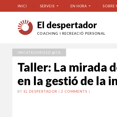
INICI
SERVEIS
EN HORA
SOBRE 
El despertador
COACHING I RECREACIÓ PERSONAL
UNCATEGORIZED @CA
Taller: La mirada 
en la gestió de la 
BY
EL DESPERTADOR
ON
9
•
(
2 COMMENTS
)
NOVEMBRE
2021