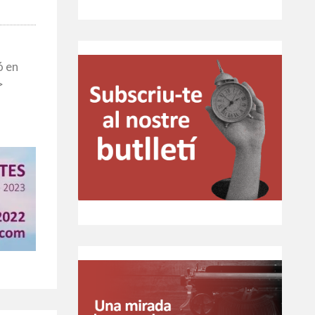
ó en
>