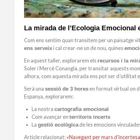
La mirada de l’Ecologia Emocional en
Com ens sentim quan transitem per un paisatge vi
i cal crear-ne un de nou, quines
ens serveix
emoci
En aquest taller, explorarem els
recursos i la mi
Soler i Mercè Conangla, per transitar aquests mome
alhora, com aquesta mirada ens pot ser d’utilitat
Serà una
en format virtual on d
sessió de 3 hores
Espanya, explorarem:
La nostra
cartografia emocional
Com avançar en
territoris incerts
La
de les emocions vinculades 
gestió ecològica
Article relacionat:
«Navegant per mars d’incertes