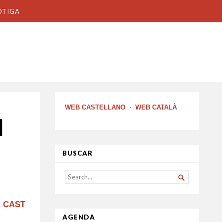
OTIGA
WEB CASTELLANO
·
WEB CATALÀ
l
BUSCAR
SEARCH

FOR...
CAST
AGENDA