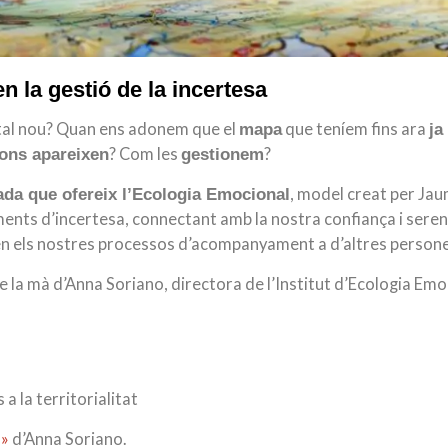
 la gestió de la incertesa
tal nou? Quan ens adonem que el
que teníem fins ara
mapa
ja
? Com les
?
ons apareixen
gestionem
, model creat per Ja
rada que ofereix l’Ecologia Emocional
nts d’incertesa, connectant amb la nostra confiança i sereni
 en els nostres processos d’acompanyament a d’altres person
e la mà d’Anna Soriano, directora de l’Institut d’Ecologia Emo
a la territorialitat
a»
d’Anna Soriano.