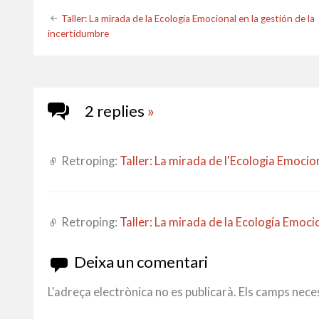
Post
Taller: La mirada de la Ecología Emocional en la gestión de la
incertidumbre
navigation
2 replies
»
Retroping:
Taller: La mirada de l'Ecologia Emoci
Retroping:
Taller: La mirada de la Ecología Emoci
Deixa un comentari
L'adreça electrònica no es publicarà.
Els camps nece