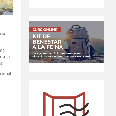
 no
ume
tat, i
es
cional