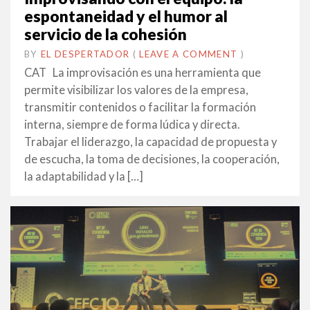
espontaneidad y el humor al
servicio de la cohesión
BY
EL DESPERTADOR
ON
31
•
(
LEAVE A COMMENT
)
GENER
CAT La improvisación es una herramienta que
2022
permite visibilizar los valores de la empresa,
transmitir contenidos o facilitar la formación
interna, siempre de forma lúdica y directa.
Trabajar el liderazgo, la capacidad de propuesta y
de escucha, la toma de decisiones, la cooperación,
la adaptabilidad y la […]