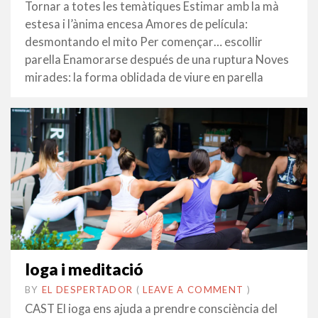
FEBRER
Tornar a totes les temàtiques Estimar amb la mà
2024
estesa i l’ànima encesa Amores de película:
desmontando el mito Per començar… escollir
parella Enamorarse después de una ruptura Noves
mirades: la forma oblidada de viure en parella
Ioga i meditació
BY
EL DESPERTADOR
ON
7
•
(
LEAVE A COMMENT
)
FEBRER
CAST El ioga ens ajuda a prendre consciència del