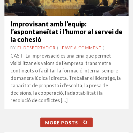
Improvisant amb l’equip:
l’espontaneïtat i l’humor al servei de
la cohesió
BY
EL DESPERTADOR
ON
31
•
(
LEAVE A COMMENT
)
GENER
CAST La improvisació és una eina que permet
2022
visibilitzar els valors de l’empresa, transmetre
continguts o facilitar la formació interna, sempre
de manera lúdica i directa. Treballar el lideratge, la
capacitat de proposta i d’escolta, la presa de
decisions, la cooperació, l’adaptabilitat i la
resolució de conflictes […]
MORE POSTS