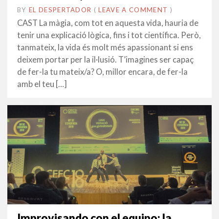
BY
EL DESPERTADOR
ON
31
•
(
LEAVE A COMMENT
)
GENER
CAST La màgia, com tot en aquesta vida, hauria de
2022
tenir una explicació lògica, fins i tot científica. Però,
tanmateix, la vida és molt més apassionant si ens
deixem portar per la il·lusió. T’imagines ser capaç
de fer-la tu mateix/a? O, millor encara, de fer-la
amb el teu […]
Improvisando con el equipo: la