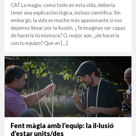
GENER
CAT La magia, como todo en esta vida, debería
2022
tener una explicación lógica, incluso científica. Sin
embargo, la vida es mucho más apasionante si nos
dejamos llevar por la ilusión. ¿Te imaginas ser capaz
de hacerla tú mismo/a? O, mejor aún, ¿de hacerla
con tu equipo? Que un […]
Fent màgia amb l’equip: la il·lusió
d’estar units/des