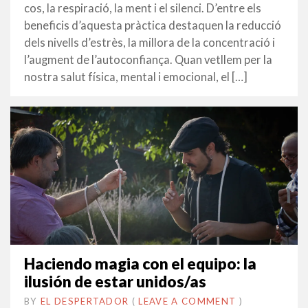
2022
cos, la respiració, la ment i el silenci. D’entre els
beneficis d’aquesta pràctica destaquen la reducció
dels nivells d’estrès, la millora de la concentració i
l’augment de l’autoconfiança. Quan vetllem per la
nostra salut física, mental i emocional, el […]
Haciendo magia con el equipo: la
ilusión de estar unidos/as
BY
EL DESPERTADOR
ON
31
•
(
LEAVE A COMMENT
)