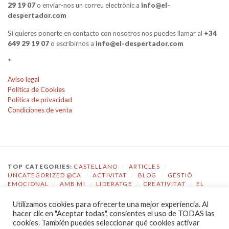
29 19 07
o enviar-nos un correu electrònic a
info@el-
despertador.com
Si quieres ponerte en contacto con nosotros nos puedes llamar al
+34
649 29 19 07
o escribirnos a
info@el-despertador.com
*
Aviso legal
Política de Cookies
Política de privacidad
Condiciones de venta
TOP CATEGORIES:
CASTELLANO
/
ARTICLES
/
UNCATEGORIZED @CA
/
ACTIVITAT
/
BLOG
/
GESTIÓ
EMOCIONAL
/
AMB MI
/
LIDERATGE
/
CREATIVITAT
/
EL
DESPERTADOR
Utilizamos cookies para ofrecerte una mejor experiencia. Al
TOP TAGS:
COACHING
/
GESTIÓ EMOCIONAL
/
ECOLOGIA
hacer clic en "Aceptar todas", consientes el uso de TODAS las
EMOCIONAL
/
EL DESPERTADOR
/
CONSCIÈNCIA
/
cookies. También puedes seleccionar qué cookies activar
AUTOCONEIXEMENT
/
JOVES
/
COMPETÈNCIES
/