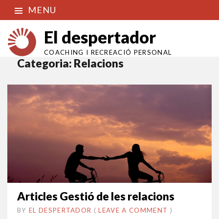
MENU
El despertador
COACHING I RECREACIÓ PERSONAL
Categoria:
Relacions
Articles Gestió de les relacions
BY
EL DESPERTADOR
ON
27
•
(
LEAVE A COMMENT
)