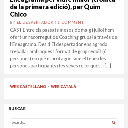
de la primera edició), per Quim
Chico
BY
EL DESPERTADOR
ON
30
•
(
1 COMMENT
)
JULIOL
CAST Entre els passats mesos de maig i juliol hem
2019
ofert un recorregut de Coaching grupal a través de
l’Eneagrama. Des d’El despertador ens agrada
treballar amb aquest format de grup reduït (6
persones) en què el protagonisme el tenen les
persones participants i les seves recerques, i […]
WEB CASTELLANO
·
WEB CATALÀ
BUSCAR
SEARCH

FOR...