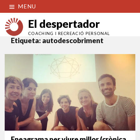
MENU
El despertador
COACHING I RECREACIÓ PERSONAL
Etiqueta:
autodescobriment
Eneagrama per viure millor (crònica