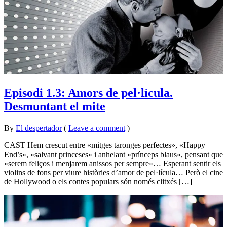
Episodi 1.3: Amors de pel·lícula.
Desmuntant el mite
By
El despertador
on
4
•
(
Leave a comment
)
abril
CAST Hem crescut entre «mitges taronges perfectes», «Happy
2016
End’s», «salvant princeses» i anhelant «prínceps blaus», pensant que
«serem feliços i menjarem anissos per sempre»… Esperant sentir els
violins de fons per viure històries d’amor de pel·lícula… Però el cine
de Hollywood o els contes populars són només clitxés […]