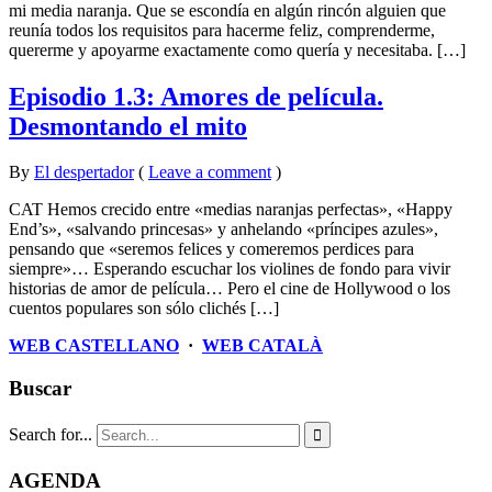
mi media naranja. Que se escondía en algún rincón alguien que
reunía todos los requisitos para hacerme feliz, comprenderme,
quererme y apoyarme exactamente como quería y necesitaba. […]
Episodio 1.3: Amores de película.
Desmontando el mito
By
El despertador
on
4
•
(
Leave a comment
)
novembre
CAT Hemos crecido entre «medias naranjas perfectas», «Happy
2015
End’s», «salvando princesas» y anhelando «príncipes azules»,
pensando que «seremos felices y comeremos perdices para
siempre»… Esperando escuchar los violines de fondo para vivir
historias de amor de película… Pero el cine de Hollywood o los
cuentos populares son sólo clichés […]
WEB CASTELLANO
·
WEB CATALÀ
Buscar
Search for...

AGENDA