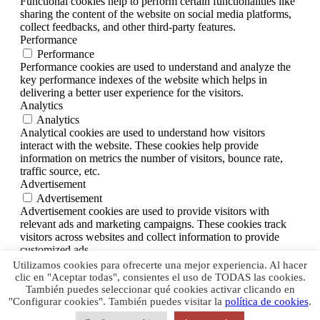
Functional cookies help to perform certain functionalities like
sharing the content of the website on social media platforms,
collect feedbacks, and other third-party features.
Performance
Performance
Performance cookies are used to understand and analyze the
key performance indexes of the website which helps in
delivering a better user experience for the visitors.
Analytics
Analytics
Analytical cookies are used to understand how visitors
interact with the website. These cookies help provide
information on metrics the number of visitors, bounce rate,
traffic source, etc.
Advertisement
Advertisement
Advertisement cookies are used to provide visitors with
relevant ads and marketing campaigns. These cookies track
visitors across websites and collect information to provide
customized ads.
Others
Utilizamos cookies para ofrecerte una mejor experiencia. Al hacer
Others
clic en "Aceptar todas", consientes el uso de TODAS las cookies.
Other uncategorized cookies are those that are being analyzed
También puedes seleccionar qué cookies activar clicando en
"Configurar cookies". También puedes visitar la
política de cookies
.
and have not been classified into a category as yet.
DESA I ACCEPTA