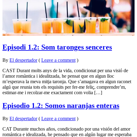
Episodi 1.2: Som taronges senceres
By
El despertador
on
21
•
(
Leave a comment
)
març
CAST Durant molts anys de la vida, condicionat per una visió de
2016
l’amor romàntica i idealitzada, he pensat que en algun lloc
m’esperava la meva mitja taronja. Que s’amagava en algun raconet
algú que reunia tots els requisits per fer-me feliç, comprendre’m,
estimar-me i recolzar-me exactament com volia […]
Episodio 1.2: Somos naranjas enteras
By
El despertador
on
21
•
(
Leave a comment
)
novembre
CAT Durante muchos años, condicionado por una visión del amor
2015
romántica e idealizada, he pensado que en algún lugar me esperaba