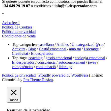
Si quieres ponerte en contacto con nosotros nos puedes llamar al
+34 649 29 19 07
o escribirnos a
info@el-despertador.com
*
Aviso legal
Política de Cookies
Política de privacidad
Condiciones de venta
Top categories:
castellano
/
Articles
/
Uncategorized @ca
/
Activitat
/
Blog
/
Gestió emocional
/
amb mi
/
Lideratge
/
Creativitat
/
El despertador
Top tags:
coaching
/
gestió emocional
/
ecologia emocional
/
El despertador
/
consciència
/
autoconeixement
/
joves
/
competències
/
comunicació
/
lideratge
Política de privacidad
|
Proudly powered by WordPress
|
Theme:
Chronicle by
Pro Theme Design
.
Tanca
Resumen de la privacidad