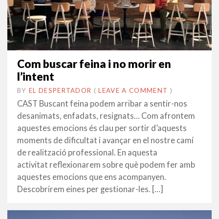
Com buscar feina i no morir en
l’intent
BY
EL DESPERTADOR
ON
29
•
(
LEAVE A COMMENT
)
SETEMBRE
CAST Buscant feina podem arribar a sentir-nos
2014
desanimats, enfadats, resignats… Com afrontem
aquestes emocions és clau per sortir d’aquests
moments de dificultat i avançar en el nostre camí
de realització professional. En aquesta
activitat reflexionarem sobre què podem fer amb
aquestes emocions que ens acompanyen.
Descobrirem eines per gestionar-les. […]