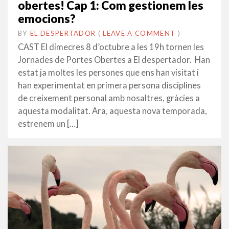
obertes! Cap 1: Com gestionem les
emocions?
BY
EL DESPERTADOR
ON
28
•
(
LEAVE A COMMENT
)
SETEMBRE
CAST El dimecres 8 d’octubre a les 19h tornen les
2014
Jornades de Portes Obertes a El despertador. Han
estat ja moltes les persones que ens han visitat i
han experimentat en primera persona disciplines
de creixement personal amb nosaltres, gràcies a
aquesta modalitat. Ara, aquesta nova temporada,
estrenem un […]