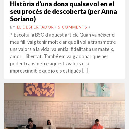
Història d’una dona qualsevol en el
seu procés de descoberta (per Anna
Soriano)
BY
EL DESPERTADOR
ON
29
•
(
5 COMMENTS
)
SETEMBRE
? Escolta la BSO d’aquest article Quan va néixer el
2014
meu fill, vaig tenir molt clar que li volia transmetre
uns valors a la vida: valentia, fidelitat a un mateix,
amor i llibertat. També em vaig adonar que per
poder transmetre aquests valors era
imprescindible que jo els estigués […]