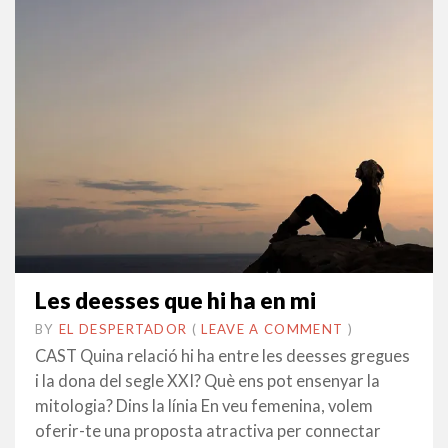
Les deesses que hi ha en mi
BY
EL DESPERTADOR
ON
3
•
(
LEAVE A COMMENT
)
SETEMBRE
CAST Quina relació hi ha entre les deesses gregues
2014
i la dona del segle XXI? Què ens pot ensenyar la
mitologia? Dins la línia En veu femenina, volem
oferir-te una proposta atractiva per connectar