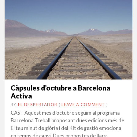
Càpsules d’octubre a Barcelona
Activa
BY
EL DESPERTADOR
ON
29
•
(
LEAVE A COMMENT
)
SETEMBRE
CAST Aquest mes d’octubre seguim al programa
2014
Barcelona Treball proposant dues edicions més de
El teu minut de glòria i del Kit de gestió emocional
en temps de canvi. Dues propostes de llarg