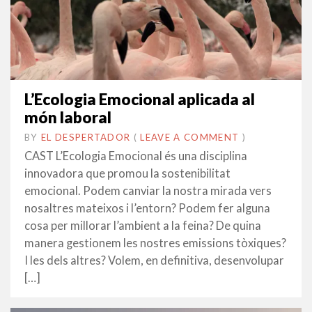
L’Ecologia Emocional aplicada al
món laboral
BY
EL DESPERTADOR
ON
3
•
(
LEAVE A COMMENT
)
SETEMBRE
CAST L’Ecologia Emocional és una disciplina
2014
innovadora que promou la sostenibilitat
emocional. Podem canviar la nostra mirada vers
nosaltres mateixos i l’entorn? Podem fer alguna
cosa per millorar l’ambient a la feina? De quina
manera gestionem les nostres emissions tòxiques?
I les dels altres? Volem, en definitiva, desenvolupar
[…]