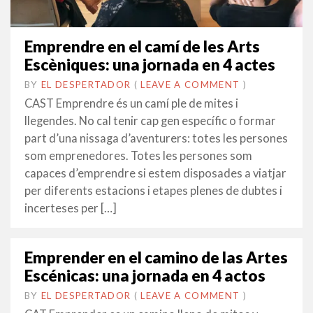
Emprendre en el camí de les Arts
Escèniques: una jornada en 4 actes
BY
EL DESPERTADOR
ON
6
•
(
LEAVE A COMMENT
)
JUNY
CAST Emprendre és un camí ple de mites i
2018
llegendes. No cal tenir cap gen específic o formar
part d’una nissaga d’aventurers: totes les persones
som emprenedores. Totes les persones som
capaces d’emprendre si estem disposades a viatjar
per diferents estacions i etapes plenes de dubtes i
incerteses per […]
Emprender en el camino de las Artes
Escénicas: una jornada en 4 actos
BY
EL DESPERTADOR
ON
7
•
(
LEAVE A COMMENT
)
JUNY