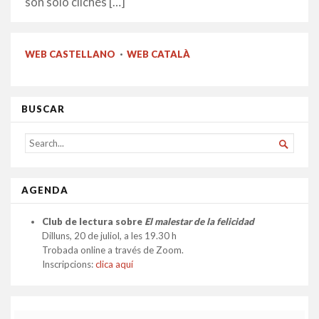
son sólo clichés […]
WEB CASTELLANO
·
WEB CATALÀ
BUSCAR
SEARCH

FOR...
AGENDA
Club de lectura sobre
El malestar de la felicidad
Dilluns, 20 de juliol, a les 19.30 h
Trobada online a través de Zoom.
Inscripcions:
clica aquí