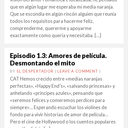
que en algún lugar me esperaba mi media naranja.
Que se escondía en algún rincón alguien que reunía
todos los requisitos para hacerme feliz,
comprenderme, quererme y apoyarme
exactamente como quería y necesitaba. […]
Episodio 1.3: Amores de película.
Desmontando el mito
BY
EL DESPERTADOR
ON
4
•
(
LEAVE A COMMENT
)
NOVEMBRE
CAT Hemos crecido entre «medias naranjas
2015
perfectas», «Happy End’s», «salvando princesas» y
anhelando «príncipes azules», pensando que
«seremos felices y comeremos perdices para
siempre»… Esperando escuchar los violines de
fondo para vivir historias de amor de película…
Pero el cine de Hollywood o los cuentos populares