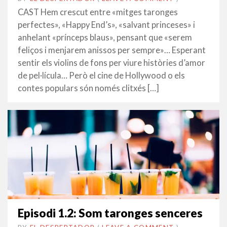
ABRIL
CAST Hem crescut entre «mitges taronges
2016
perfectes», «Happy End’s», «salvant princeses» i
anhelant «prínceps blaus», pensant que «serem
feliços i menjarem anissos per sempre»… Esperant
sentir els violins de fons per viure històries d’amor
de pel·lícula… Però el cine de Hollywood o els
contes populars són només clitxés […]
Episodi 1.2: Som taronges senceres