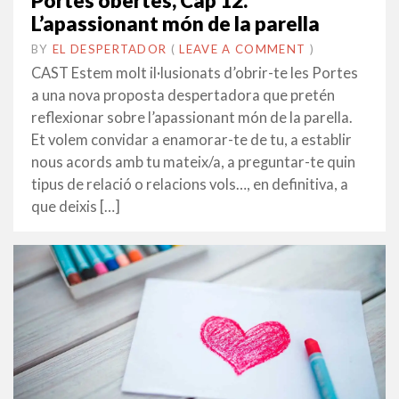
Portes obertes, Cap 12.
L’apassionant món de la parella
BY
EL DESPERTADOR
ON
1
•
(
LEAVE A COMMENT
)
FEBRER
CAST Estem molt il·lusionats d’obrir-te les Portes
2016
a una nova proposta despertadora que pretén
reflexionar sobre l’apassionant món de la parella.
Et volem convidar a enamorar-te de tu, a establir
nous acords amb tu mateix/a, a preguntar-te quin
tipus de relació o relacions vols…, en definitiva, a
que deixis […]