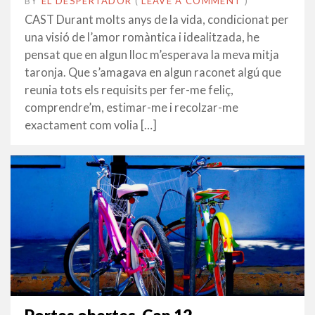
BY
EL DESPERTADOR
ON
21
•
(
LEAVE A COMMENT
)
MARÇ
CAST Durant molts anys de la vida, condicionat per
2016
una visió de l’amor romàntica i idealitzada, he
pensat que en algun lloc m’esperava la meva mitja
taronja. Que s’amagava en algun raconet algú que
reunia tots els requisits per fer-me feliç,
comprendre’m, estimar-me i recolzar-me
exactament com volia […]