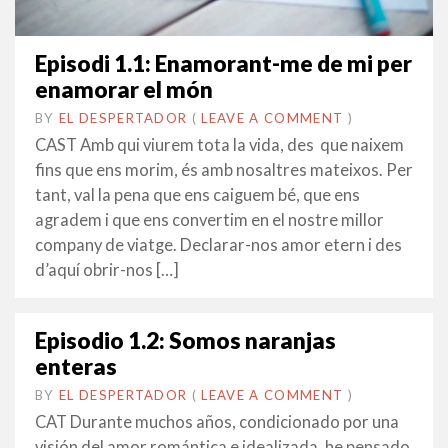
Episodi 1.1: Enamorant-me de mi per
enamorar el món
BY
EL DESPERTADOR
ON
1
•
(
LEAVE A COMMENT
)
FEBRER
CAST Amb qui viurem tota la vida, des que naixem
2016
fins que ens morim, és amb nosaltres mateixos. Per
tant, val la pena que ens caiguem bé, que ens
agradem i que ens convertim en el nostre millor
company de viatge. Declarar-nos amor etern i des
d’aquí obrir-nos […]
Episodio 1.2: Somos naranjas
enteras
BY
EL DESPERTADOR
ON
21
•
(
LEAVE A COMMENT
)
NOVEMBRE
CAT Durante muchos años, condicionado por una
2015
visión del amor romántica e idealizada, he pensado