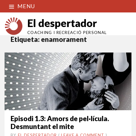
MENU
El despertador
COACHING I RECREACIÓ PERSONAL
Etiqueta:
enamorament
Episodi 1.3: Amors de pel·lícula.
Desmuntant el mite
BY
EL DESPERTADOR
ON
4
•
(
LEAVE A COMMENT
)