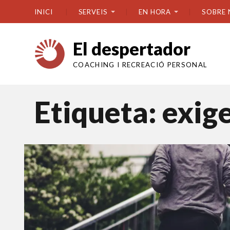
INICI
SERVEIS
EN HORA
SOBRE 
El despertador
COACHING I RECREACIÓ PERSONAL
Etiqueta:
exig