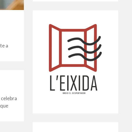
te a
 celebra
 que