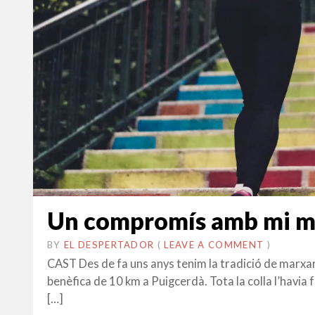
Un compromís amb mi ma
BY
EL DESPERTADOR
ON
17
•
(
LEAVE A COMMENT
)
SETEMBRE
CAST Des de fa uns anys tenim la tradició de marxar 
2018
benèfica de 10 km a Puigcerdà. Tota la colla l’havia 
[…]