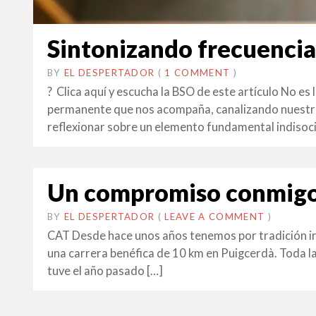
Sintonizando frecuencia
BY
EL DESPERTADOR
ON
7
•
(
1 COMMENT
)
MARÇ
? Clica aquí y escucha la BSO de este artículo No es 
2018
permanente que nos acompaña, canalizando nuestras
reflexionar sobre un elemento fundamental indisocia
Un compromiso conmigo 
BY
EL DESPERTADOR
ON
17
•
(
LEAVE A COMMENT
)
GENER
CAT Desde hace unos años tenemos por tradición irn
2018
una carrera benéfica de 10 km en Puigcerdà. Toda la
tuve el año pasado […]