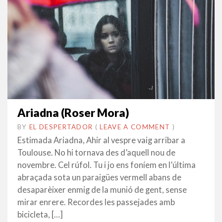
Ariadna (Roser Mora)
BY
EL DESPERTADOR
ON
11
•
(
LEAVE A COMMENT
)
GENER
Estimada Ariadna, Ahir al vespre vaig arribar a
2019
Toulouse. No hi tornava des d’aquell nou de
novembre. Cel rúfol. Tu i jo ens foníem en l’última
abraçada sota un paraigües vermell abans de
desaparèixer enmig de la munió de gent, sense
mirar enrere. Recordes les passejades amb
bicicleta, […]