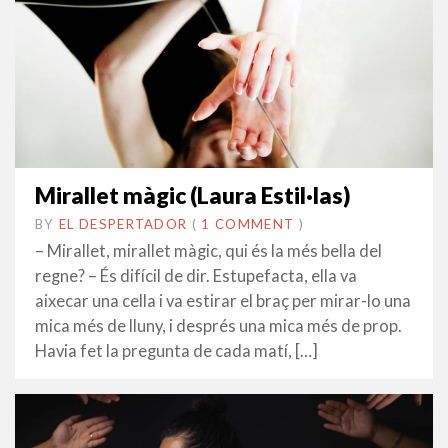
Mirallet màgic (Laura Estil·las)
BY
EL DESPERTADOR
ON
13
•
(
1 COMMENT
)
GENER
– Mirallet, mirallet màgic, qui és la més bella del
2019
regne? – És difícil de dir. Estupefacta, ella va
aixecar una cella i va estirar el braç per mirar-lo una
mica més de lluny, i després una mica més de prop.
Havia fet la pregunta de cada matí, […]