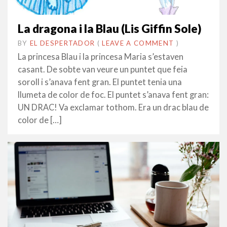
La dragona i la Blau (Lis Giffin Sole)
BY
EL DESPERTADOR
ON
20
•
(
LEAVE A COMMENT
)
ABRIL
La princesa Blau i la princesa Maria s’estaven
2023
casant. De sobte van veure un puntet que feia
soroll i s’anava fent gran. El puntet tenia una
llumeta de color de foc. El puntet s’anava fent gran:
UN DRAC! Va exclamar tothom. Era un drac blau de
color de […]