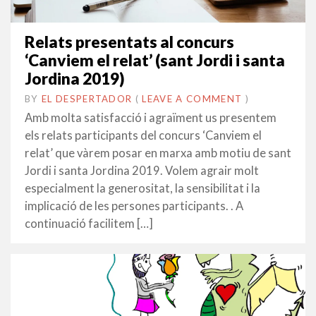
Relats presentats al concurs
‘Canviem el relat’ (sant Jordi i santa
Jordina 2019)
BY
EL DESPERTADOR
ON
24
•
(
LEAVE A COMMENT
)
ABRIL
Amb molta satisfacció i agraïment us presentem
2019
els relats participants del concurs ‘Canviem el
relat’ que vàrem posar en marxa amb motiu de sant
Jordi i santa Jordina 2019. Volem agrair molt
especialment la generositat, la sensibilitat i la
implicació de les persones participants. . A
continuació facilitem […]