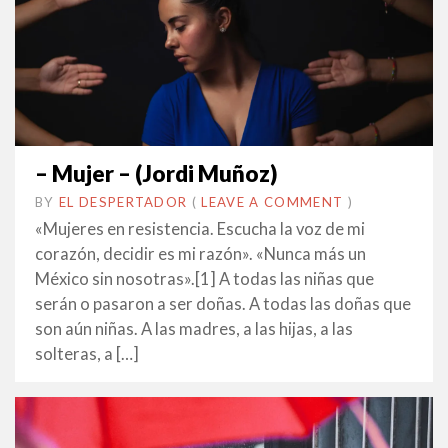
– Mujer – (Jordi Muñoz)
BY
EL DESPERTADOR
ON
12
•
(
LEAVE A COMMENT
)
GENER
«Mujeres en resistencia. Escucha la voz de mi
2019
corazón, decidir es mi razón». «Nunca más un
México sin nosotras».[1] A todas las niñas que
serán o pasaron a ser doñas. A todas las doñas que
son aún niñas. A las madres, a las hijas, a las
solteras, a […]