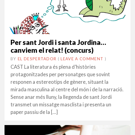
Per sant Jordi i santa Jordina…
canviem el relat! (concurs)
BY
EL DESPERTADOR
ON
25
•
(
LEAVE A COMMENT
)
MARÇ
CAST La literatura és plena d’històries
2019
protagonitzades per personatges que sovint
responen a estereotips de gènere, situant la
mirada masculina al centre del món i de la narració.
Sense anar més lluny, la llegenda de sant Jordi
transmet un missatge masclista i presenta un
paper passiu de la […]