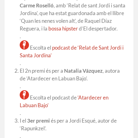
Carme Roselló
, amb ‘Relat de sant Jordi i santa
Jordina’, que ha estat guardonada amb el llibre
‘Quan les nenes volen alt’, de Raquel Díaz
Reguera, i la
bossa hipster
d’El despertador.
.
Escolta el
podcast de ‘Relat de Sant Jordi i
Santa Jordina’
.
El 2n premi és per a
Natalia Vázquez
, autora
de ‘Atardecer en Labuan Bajo’.
.
Escolta el podcast de
‘Atardecer en
Labuan Bajo’
.
I el
3er premi
és per a Jordi Esqué, autor de
‘Rapunkzel’.
.