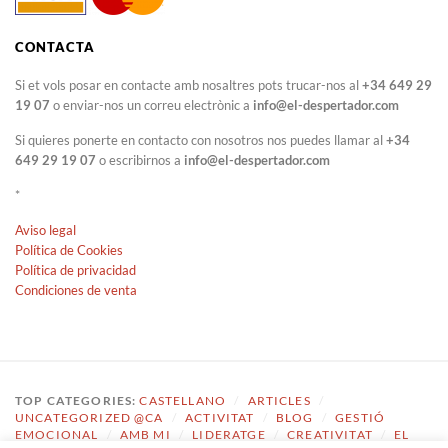
CONTACTA
Si et vols posar en contacte amb nosaltres pots trucar-nos al
+34 649 29
19 07
o enviar-nos un correu electrònic a
info@el-despertador.com
Si quieres ponerte en contacto con nosotros nos puedes llamar al
+34
649 29 19 07
o escribirnos a
info@el-despertador.com
*
Aviso legal
Política de Cookies
Política de privacidad
Condiciones de venta
TOP CATEGORIES:
CASTELLANO
/
ARTICLES
/
UNCATEGORIZED @CA
/
ACTIVITAT
/
BLOG
/
GESTIÓ
EMOCIONAL
/
AMB MI
/
LIDERATGE
/
CREATIVITAT
/
EL