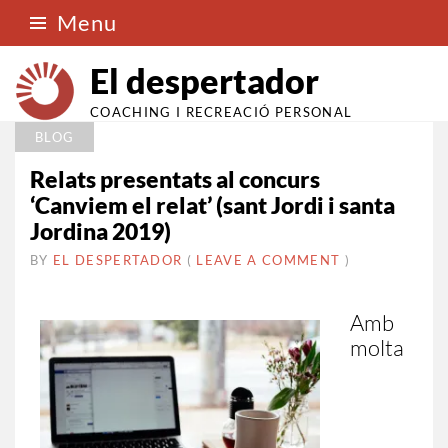
Menu
El despertador
COACHING I RECREACIÓ PERSONAL
BLOG
Relats presentats al concurs
‘Canviem el relat’ (sant Jordi i santa
Jordina 2019)
BY
EL DESPERTADOR
ON
24
•
(
LEAVE A COMMENT
)
ABRIL
2019
Amb
molta