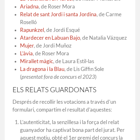
Ariadna
, de Roser Mora
Relat de sant Jordi i santa Jordina
, de Carme
Roselló
Rapunkzel
, de Jordi Esqué
Atardecer en Labuan Bajo
, de Natalia Vázquez
Mujer
, de Jordi Muñoz
L’àvia
, de Roser Mora
Mirallet màgic
, de Laura Estil·las
La dragona i la Blau
, de Lis Giffin Sole
(
presentat fora de concurs el 2023
)
ELS RELATS GUARDONATS
Després de recollir les votacions a través d’un
formulari, compartim el resultat d’aquestes:
L’autenticitat, la senzillesa i la força del relat
guanyador ha captivat bona part del jurat. Per
aquest motiu, obté el 1er premi del concurs la