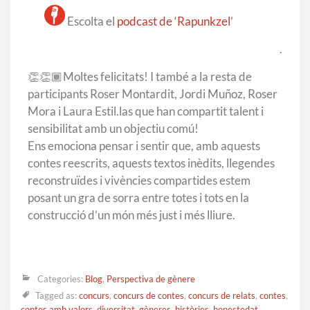
Escolta el
podcast de ‘Rapunkzel’
.
👏
👏🏾
Moltes felicitats! I també a la resta de
participants Roser Montardit, Jordi Muñoz, Roser
Mora i Laura Estil.las que han compartit talent i
sensibilitat amb un objectiu comú!
Ens emociona pensar i sentir que, amb aquests
contes reescrits, aquests textos inèdits, llegendes
reconstruïdes i vivències compartides estem
posant un gra de sorra entre totes i tots en la
construcció d’un món més just i més lliure.
Categories:
Blog
,
Perspectiva de gènere
Tagged as:
concurs
,
concurs de contes
,
concurs de relats
,
contes
,
contes amb valors
,
diversitat
,
gèneres
,
històries
,
honestedat
,