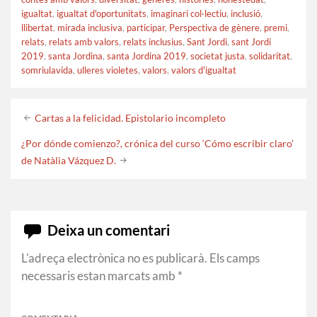
igualtat
,
igualtat d'oportunitats
,
imaginari col·lectiu
,
inclusió
,
llibertat
,
mirada inclusiva
,
participar
,
Perspectiva de gènere
,
premi
,
relats
,
relats amb valors
,
relats inclusius
,
Sant Jordi
,
sant Jordi
2019
,
santa Jordina
,
santa Jordina 2019
,
societat justa
,
solidaritat
,
somriulavida
,
ulleres violetes
,
valors
,
valors d'igualtat
Post
Cartas a la felicidad. Epistolario incompleto
navigation
¿Por dónde comienzo?, crónica del curso ‘Cómo escribir claro’
de Natàlia Vázquez D.
Deixa un comentari
L'adreça electrònica no es publicarà.
Els camps
necessaris estan marcats amb
*