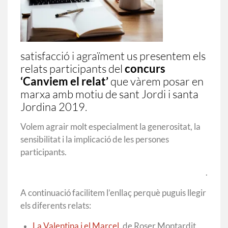
satisfacció i agraïment us presentem els
relats participants del
concurs
‘Canviem el relat’
que vàrem posar en
marxa amb motiu de sant Jordi i santa
Jordina 2019.
Volem agrair molt especialment la generositat, la
sensibilitat i la implicació de les persones
participants.
.
A continuació facilitem l’enllaç perquè puguis llegir
els diferents relats:
La Valentina i el Marcel
, de Roser Montardit