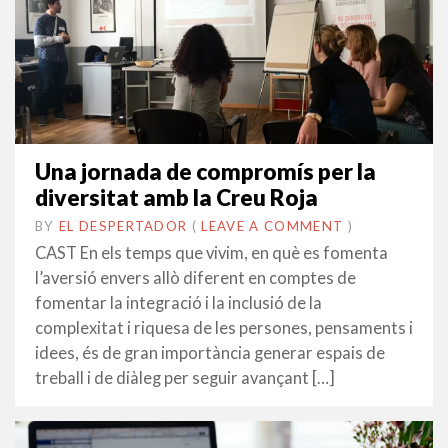
Una jornada de compromís per la
diversitat amb la Creu Roja
BY
EL DESPERTADOR
ON
6
•
(
LEAVE A COMMENT
)
NOVEMBRE
CAST En els temps que vivim, en què es fomenta
2019
l’aversió envers allò diferent en comptes de
fomentar la integració i la inclusió de la
complexitat i riquesa de les persones, pensaments i
idees, és de gran importància generar espais de
treball i de diàleg per seguir avançant […]