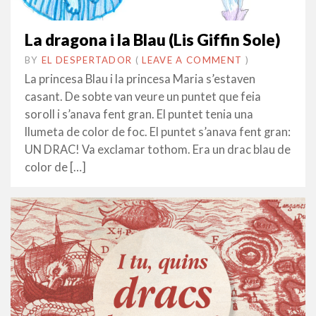
La dragona i la Blau (Lis Giffin Sole)
BY
EL DESPERTADOR
ON
20
•
(
LEAVE A COMMENT
)
ABRIL
La princesa Blau i la princesa Maria s’estaven
2023
casant. De sobte van veure un puntet que feia
soroll i s’anava fent gran. El puntet tenia una
llumeta de color de foc. El puntet s’anava fent gran:
UN DRAC! Va exclamar tothom. Era un drac blau de
color de […]