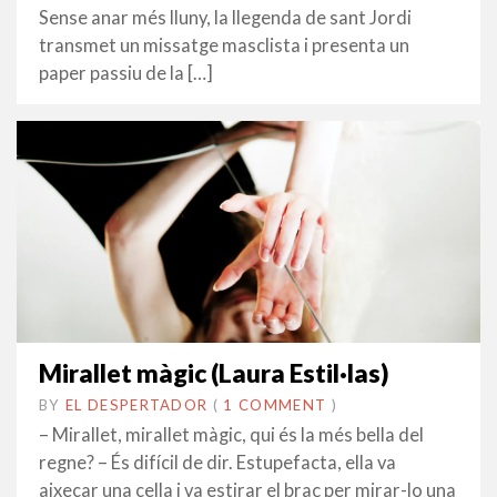
Sense anar més lluny, la llegenda de sant Jordi
transmet un missatge masclista i presenta un
paper passiu de la […]
Mirallet màgic (Laura Estil·las)
BY
EL DESPERTADOR
ON
13
•
(
1 COMMENT
)
GENER
– Mirallet, mirallet màgic, qui és la més bella del
2019
regne? – És difícil de dir. Estupefacta, ella va
aixecar una cella i va estirar el braç per mirar-lo una