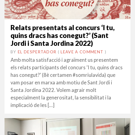
Relats presentats al concurs ‘I tu,
quins dracs has conegut?’ (Sant
Jordi i Santa Jordina 2022)
BY
EL DESPERTADOR
ON
22
•
(
LEAVE A COMMENT
)
ABRIL
Amb molta satisfacció i agraïment us presentem
2022
els relats participants del concurs ‘I tu, quins dracs
has conegut?’ (8è certamen #somriulavida) que
vam posar en marxa amb motiu de Sant Jordi i
Santa Jordina 2022. Volem agrair molt
especialment la generositat, la sensibilitat i la
implicació de les […]