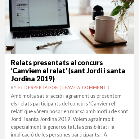
Relats presentats al concurs
‘Canviem el relat’ (sant Jordi i santa
Jordina 2019)
BY
EL DESPERTADOR
ON
24
•
(
LEAVE A COMMENT
)
ABRIL
Amb molta satisfacció i agraïment us presentem
2019
els relats participants del concurs ‘Canviem el
relat’ que vàrem posar en marxa amb motiu de sant
Jordi i santa Jordina 2019. Volem agrair molt
especialment la generositat, la sensibilitat i la
implicació de les persones participants. . A