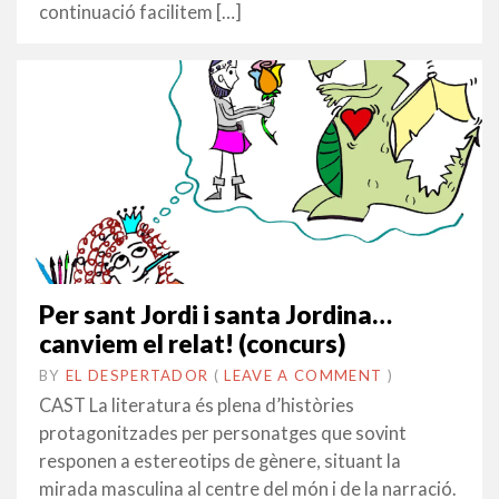
continuació facilitem […]
Per sant Jordi i santa Jordina…
canviem el relat! (concurs)
BY
EL DESPERTADOR
ON
25
•
(
LEAVE A COMMENT
)
MARÇ
CAST La literatura és plena d’històries
2019
protagonitzades per personatges que sovint
responen a estereotips de gènere, situant la
mirada masculina al centre del món i de la narració.