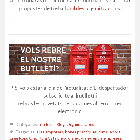
Aquí trobaràs més informació sobre la nostra feina i
propostes de treball
amb les organitzacions
.
.
*
Si vols estar al dia de l’actualitat d’El despertador
subscriu-te al
butlletí
i
rebràs les novetats de cada mes al teu correu
electrònic.
Categories:
a la feina
,
Blog
,
Organitzacions
Tagged as:
a les empreses
,
bones pràctiques
,
clima laboral
,
Creu Roja
,
Creu Roja Catalunya
,
diàleg
,
diàleg entre empreses
,