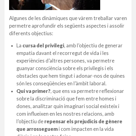
Algunes de les dinàmiques que vàrem treballar varen
permetre aprofundir els següents aspectes i assolir
diferents objectius:
La
cursa del privilegi
, amb l’objectiu de generar
empatia davant el recorregut de vida i les
experiències d’altres persones, va permetre
guanyar consciència sobre els privilegis i els
obstacles que hem tingut i adonar-nos de quines
són les conseqüències en l’àmbit laboral.
Qui va primer?
, que ens va permetre reflexionar
sobre la discriminació que fem entre homes i
dones, analitzar quin imaginari social existeix i
com influeixen en les nostres relacions, amb
l’objectiu de
repensar els prejudicis de gènere
que arrosseguem
i com impacten en la vida