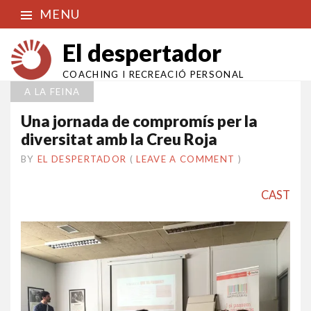
MENU
El despertador
COACHING I RECREACIÓ PERSONAL
A LA FEINA
Una jornada de compromís per la
diversitat amb la Creu Roja
BY
EL DESPERTADOR
ON
6
•
(
LEAVE A COMMENT
)
NOVEMBRE
2019
CAST