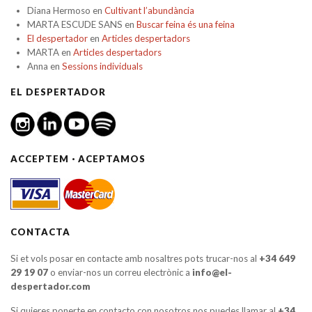
Diana Hermoso
en
Cultivant l’abundància
MARTA ESCUDE SANS
en
Buscar feina és una feina
El despertador
en
Articles despertadors
MARTA
en
Articles despertadors
Anna
en
Sessions individuals
EL DESPERTADOR
ACCEPTEM · ACEPTAMOS
CONTACTA
Si et vols posar en contacte amb nosaltres pots trucar-nos al
+34 649
29 19 07
o enviar-nos un correu electrònic a
info@el-
despertador.com
Si quieres ponerte en contacto con nosotros nos puedes llamar al
+34