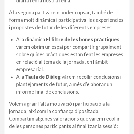
diària i en la nostra feina.
A la segona part vàrem poder copsar, també de
forma molt dinàmica i participativa, les experiències
i propostes de futur de les diferents empreses.
A la dinàmica
El filtre de les bones pràctiques
vàrem obrim un espai per compartir grupalment
sobre quines pràctiques estan fent les empreses
en relació al tema de la jornada, en l’àmbit
empresarial.
A la
Taula de Diàleg
vàrem recollir conclusions i
plantejaments de futur, a més d’elaborar un
informe final de conclusions.
Volem agrair l’alta motivació i participació a la
jornada, així com la confiança dipositada.
Compartim algunes valoracions que vàrem recollir
de les persones participants al finalitzar la sessió: