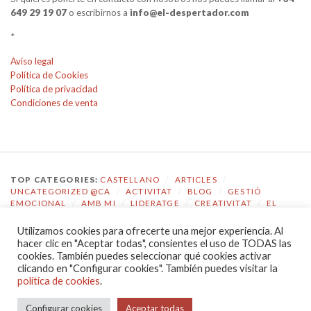
649 29 19 07
o escribirnos a
info@el-despertador.com
*
Aviso legal
Política de Cookies
Política de privacidad
Condiciones de venta
TOP CATEGORIES:
CASTELLANO
/
ARTICLES
/
UNCATEGORIZED @CA
/
ACTIVITAT
/
BLOG
/
GESTIÓ
EMOCIONAL
/
AMB MI
/
LIDERATGE
/
CREATIVITAT
/
EL
DESPERTADOR
Utilizamos cookies para ofrecerte una mejor experiencia. Al
TOP TAGS:
COACHING
/
GESTIÓ EMOCIONAL
/
ECOLOGIA
hacer clic en "Aceptar todas", consientes el uso de TODAS las
EMOCIONAL
/
EL DESPERTADOR
/
CONSCIÈNCIA
/
cookies. También puedes seleccionar qué cookies activar
AUTOCONEIXEMENT
/
JOVES
/
COMPETÈNCIES
/
clicando en "Configurar cookies". También puedes visitar la
COMUNICACIÓ
/
LIDERATGE
política de cookies
.
POLÍTICA DE PRIVACIDAD
|
PROUDLY POWERED BY WORDPRESS
Configurar cookies
Aceptar todas