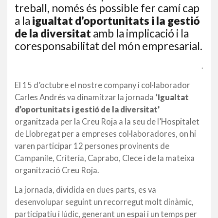
treball, només és possible fer camí cap
a la
igualtat d’oportunitats i la gestió
de la diversitat
amb la implicació i la
coresponsabilitat del món empresarial.
.
El 15 d’octubre el nostre company i col·laborador
Carles Andrés va dinamitzar la jornada
‘Igualtat
d’oportunitats i gestió de la diversitat’
organitzada per la Creu Roja a la seu de l’Hospitalet
de Llobregat per a empreses col·laboradores, on hi
varen participar 12 persones provinents de
Campanile, Criteria, Caprabo, Clece i de la mateixa
organització Creu Roja.
La jornada, dividida en dues parts, es va
desenvolupar seguint un recorregut molt dinàmic,
participatiu i lúdic, generant un espai i un temps per