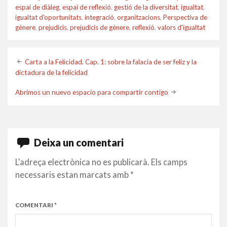
espai de diàleg
,
espai de reflexió
,
gestió de la diversitat
,
igualtat
,
igualtat d'oportunitats
,
integració
,
organitzacions
,
Perspectiva de
gènere
,
prejudicis
,
prejudicis de gènere
,
reflexió
,
valors d'igualtat
Post
Carta a la Felicidad. Cap. 1: sobre la falacia de ser feliz y la
dictadura de la felicidad
navigation
Abrimos un nuevo espacio para compartir contigo
Deixa un comentari
L'adreça electrònica no es publicarà.
Els camps
necessaris estan marcats amb
*
COMENTARI
*