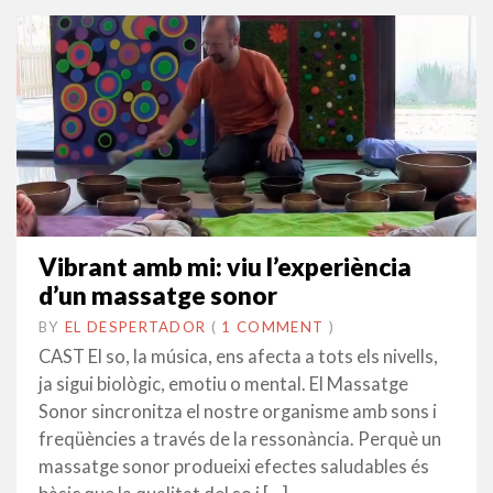
Vibrant amb mi: viu l’experiència
d’un massatge sonor
BY
EL DESPERTADOR
ON
9
•
(
1 COMMENT
)
JUNY
CAST El so, la música, ens afecta a tots els nivells,
2016
ja sigui biològic, emotiu o mental. El Massatge
Sonor sincronitza el nostre organisme amb sons i
freqüències a través de la ressonància. Perquè un
massatge sonor produeixi efectes saludables és