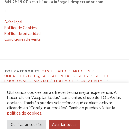
649 29 19 07
o escribirnos a
info@el-despertador.com
*
Aviso legal
Política de Cookies
Política de privacidad
Condiciones de venta
TOP CATEGORIES:
CASTELLANO
/
ARTICLES
/
UNCATEGORIZED @CA
/
ACTIVITAT
/
BLOG
/
GESTIÓ
EMOCIONAL
/
AMB MI
/
LIDERATGE
/
CREATIVITAT
/
EL
DESPERTADOR
Utilizamos cookies para ofrecerte una mejor experiencia. Al
TOP TAGS:
COACHING
/
GESTIÓ EMOCIONAL
/
ECOLOGIA
hacer clic en "Aceptar todas", consientes el uso de TODAS las
EMOCIONAL
/
EL DESPERTADOR
/
CONSCIÈNCIA
/
cookies. También puedes seleccionar qué cookies activar
AUTOCONEIXEMENT
/
JOVES
/
COMPETÈNCIES
/
clicando en "Configurar cookies". También puedes visitar la
COMUNICACIÓ
/
LIDERATGE
política de cookies
.
POLÍTICA DE PRIVACIDAD
|
PROUDLY POWERED BY WORDPRESS
Configurar cookies
Aceptar todas
|
THEME: CHRONICLE BY
PRO THEME DESIGN
.