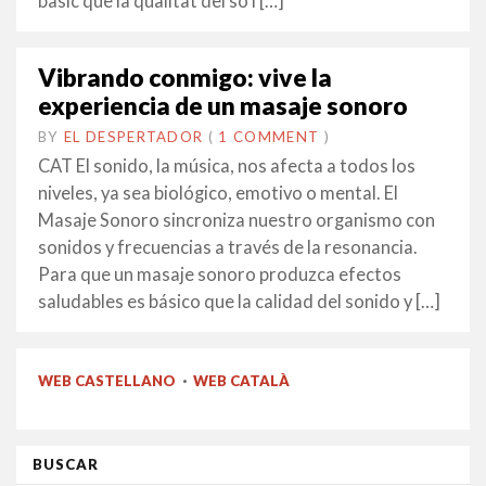
bàsic que la qualitat del so i […]
Vibrando conmigo: vive la
experiencia de un masaje sonoro
BY
EL DESPERTADOR
ON
9
•
(
1 COMMENT
)
FEBRER
CAT El sonido, la música, nos afecta a todos los
2016
niveles, ya sea biológico, emotivo o mental. El
Masaje Sonoro sincroniza nuestro organismo con
sonidos y frecuencias a través de la resonancia.
Para que un masaje sonoro produzca efectos
saludables es básico que la calidad del sonido y […]
WEB CASTELLANO
·
WEB CATALÀ
BUSCAR