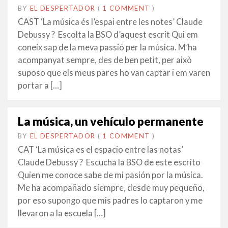
BY
EL DESPERTADOR
ON
28
•
(
1 COMMENT
)
ABRIL
CAST ‘La música és l’espai entre les notes’ Claude
2017
Debussy ? Escolta la BSO d’aquest escrit Qui em
coneix sap de la meva passió per la música. M’ha
acompanyat sempre, des de ben petit, per això
suposo que els meus pares ho van captar i em varen
portar a […]
La música, un vehículo permanente
BY
EL DESPERTADOR
ON
9
•
(
1 COMMENT
)
GENER
CAT ‘La música es el espacio entre las notas’
2017
Claude Debussy ? Escucha la BSO de este escrito
Quien me conoce sabe de mi pasión por la música.
Me ha acompañado siempre, desde muy pequeño,
por eso supongo que mis padres lo captaron y me
llevaron a la escuela […]