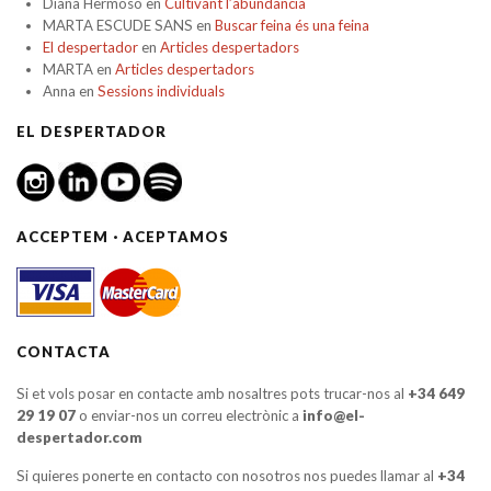
Diana Hermoso
en
Cultivant l’abundància
MARTA ESCUDE SANS
en
Buscar feina és una feina
El despertador
en
Articles despertadors
MARTA
en
Articles despertadors
Anna
en
Sessions individuals
EL DESPERTADOR
ACCEPTEM · ACEPTAMOS
CONTACTA
Si et vols posar en contacte amb nosaltres pots trucar-nos al
+34 649
29 19 07
o enviar-nos un correu electrònic a
info@el-
despertador.com
Si quieres ponerte en contacto con nosotros nos puedes llamar al
+34