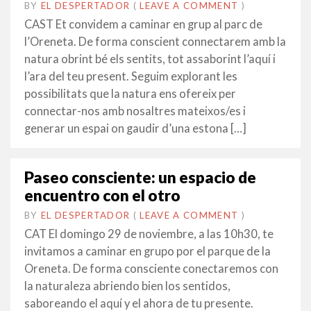
BY
EL DESPERTADOR
ON
3
•
(
LEAVE A COMMENT
)
NOVEMBRE
CAST Et convidem a caminar en grup al parc de
2015
l’Oreneta. De forma conscient connectarem amb la
natura obrint bé els sentits, tot assaborint l’aquí i
l’ara del teu present. Seguim explorant les
possibilitats que la natura ens ofereix per
connectar-nos amb nosaltres mateixos/es i
generar un espai on gaudir d’una estona […]
Paseo consciente: un espacio de
encuentro con el otro
BY
EL DESPERTADOR
ON
3
•
(
LEAVE A COMMENT
)
NOVEMBRE
CAT El domingo 29 de noviembre, a las 10h30, te
2014
invitamos a caminar en grupo por el parque de la
Oreneta. De forma consciente conectaremos con
la naturaleza abriendo bien los sentidos,
saboreando el aquí y el ahora de tu presente.