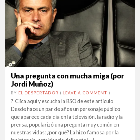
Una pregunta con mucha miga (por
Jordi Muñoz)
BY
EL DESPERTADOR
ON
23
•
(
LEAVE A COMMENT
)
ABRIL
? Clica aquí y escucha la BSO de este artículo
2014
Desde hace un par de años un personaje público
que aparece cada día en la televisión, la radio y la
prensa, popularizó una pregunta muy común en
nuestras vidas: ¿por qué? La hizo famosa por la