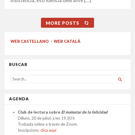
insistencia, estridencia delirante […]
MORE POSTS
WEB CASTELLANO
·
WEB CATALÀ
BUSCAR
SEARCH

FOR...
AGENDA
Club de lectura sobre
El malestar de la felicidad
Dilluns, 20 de juliol, a les 19.30 h
Trobada online a través de Zoom.
Inscripcions:
clica aquí