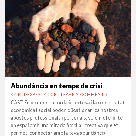
Abundància en temps de crisi
BY
EL DESPERTADOR
ON
28
•
(
LEAVE A COMMENT
)
AGOST
CAST En un moment on la incertesa i la complexitat
2014
econòmica i social poden qüestionar les nostres
apostes professionals i personals, volem oferir-te
un espai amb una mirada àmplia i creativa que et
permeti connectar amb la teva abundància i