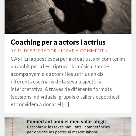
Coaching per a actors i actrius
BY
EL DESPERTADOR
ON
29
•
(
LEAVE A COMMENT
)
AGOST
CAST En aquest espai per a creatius, així com tenim
2014
un àmbit per a l’escriptura i la música, també
acompanyem els actors i les actrius en els
diferents escenaris de la seva trajectòria
interpretativa. A través de diferents formats
(sessions individuals, grupals o tallers específics),
et convidem a donar el […]