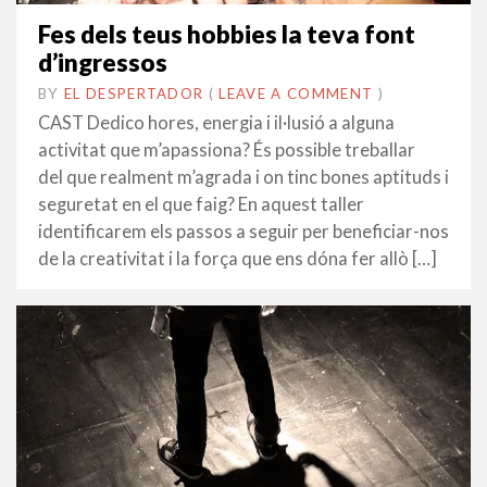
Fes dels teus hobbies la teva font
d’ingressos
BY
EL DESPERTADOR
ON
30
•
(
LEAVE A COMMENT
)
AGOST
CAST Dedico hores, energia i il·lusió a alguna
2014
activitat que m’apassiona? És possible treballar
del que realment m’agrada i on tinc bones aptituds i
seguretat en el que faig? En aquest taller
identificarem els passos a seguir per beneficiar-nos
de la creativitat i la força que ens dóna fer allò […]