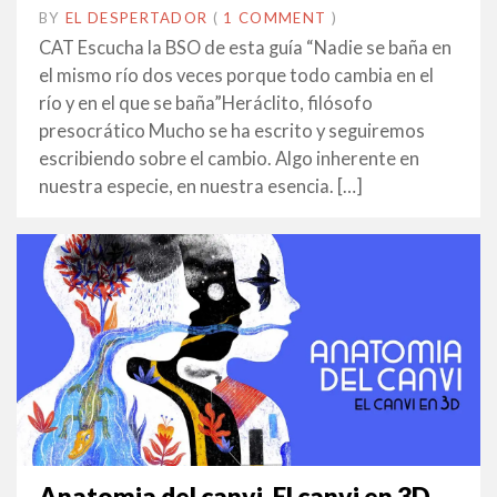
BY
EL DESPERTADOR
ON
7
•
(
1 COMMENT
)
JUNY
CAT Escucha la BSO de esta guía “Nadie se baña en
2021
el mismo río dos veces porque todo cambia en el
río y en el que se baña”Heráclito, filósofo
presocrático Mucho se ha escrito y seguiremos
escribiendo sobre el cambio. Algo inherente en
nuestra especie, en nuestra esencia. […]
Anatomia del canvi. El canvi en 3D.