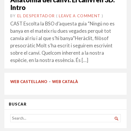
Intro
BY
EL DESPERTADOR
ON
7
•
(
LEAVE A COMMENT
)
JUNY
CAST Escolta la BSO d’aquesta guia “Ningú no es
2021
banya en el mateix riu dues vegades perquè tot
canvia al riu i al que s’hi banya”Heràclit, filòsof
presocràtic Molt s’ha escrit i seguirem escrivint
sobre el canvi. Quelcom inherent a la nostra
espècie, en la nostra essència. És […]
WEB CASTELLANO
·
WEB CATALÀ
BUSCAR
SEARCH

FOR...