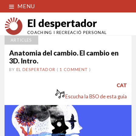
MENU
El despertador
COACHING I RECREACIÓ PERSONAL
ARTICLES
Anatomia del cambio. El cambio en
3D. Intro.
BY
EL DESPERTADOR
ON
7
•
(
1 COMMENT
)
JUNY
2021
CAT
Escucha la BSO de esta guía