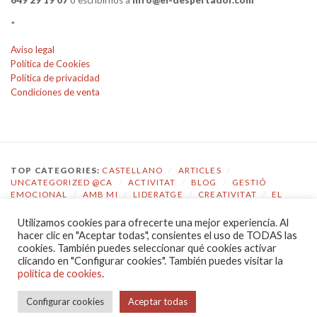
649 29 19 07
o escribirnos a
info@el-despertador.com
*
Aviso legal
Política de Cookies
Política de privacidad
Condiciones de venta
TOP CATEGORIES:
CASTELLANO
/
ARTICLES
/
UNCATEGORIZED @CA
/
ACTIVITAT
/
BLOG
/
GESTIÓ
EMOCIONAL
/
AMB MI
/
LIDERATGE
/
CREATIVITAT
/
EL
DESPERTADOR
Utilizamos cookies para ofrecerte una mejor experiencia. Al
TOP TAGS:
COACHING
/
GESTIÓ EMOCIONAL
/
ECOLOGIA
hacer clic en "Aceptar todas", consientes el uso de TODAS las
EMOCIONAL
/
EL DESPERTADOR
/
CONSCIÈNCIA
/
cookies. También puedes seleccionar qué cookies activar
AUTOCONEIXEMENT
/
JOVES
/
COMPETÈNCIES
/
clicando en "Configurar cookies". También puedes visitar la
COMUNICACIÓ
/
LIDERATGE
política de cookies
.
POLÍTICA DE PRIVACIDAD
|
PROUDLY POWERED BY WORDPRESS
Configurar cookies
Aceptar todas
|
THEME: CHRONICLE BY
PRO THEME DESIGN
.