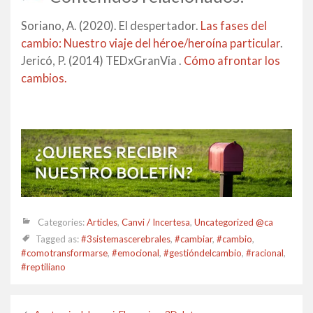
Soriano, A. (2020). El despertador.
Las fases del
cambio: Nuestro viaje del héroe/heroína particular
.
Jericó, P. (2014) TEDxGranVia .
Cómo afrontar los
cambios.
Categories:
Articles
,
Canvi / Incertesa
,
Uncategorized @ca
Tagged as:
#3sistemascerebrales
,
#cambiar
,
#cambio
,
#comotransformarse
,
#emocional
,
#gestióndelcambio
,
#racional
,
#reptiliano