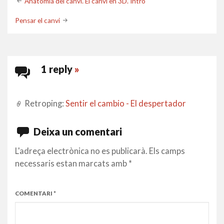
Post
Anatomia del canvi. El canvi en 3D. Intro
navigation
Pensar el canvi
1 reply
»
Retroping:
Sentir el cambio - El despertador
Deixa un comentari
L'adreça electrònica no es publicarà.
Els camps
necessaris estan marcats amb
*
COMENTARI
*