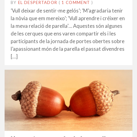
BY
EL DESPERTADOR
ON
7
•
(
1 COMMENT
)
MARÇ
‘Vull deixar de sentir-me gelós’; ‘M’agradaria tenir
2016
la nòvia que em mereixo’; ‘Vull aprendre i créixer en
la meva relació de parella’… Aquestes són algunes
de les cerques que ens varen compartir els i les
participants de la jornada de portes obertes sobre
l’apassionant món de la parella el passat divendres
[…]