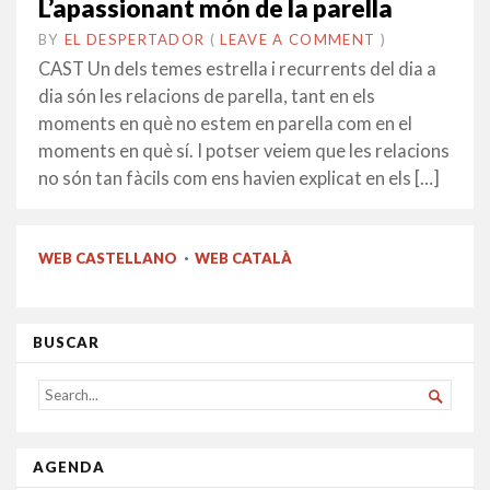
L’apassionant món de la parella
BY
EL DESPERTADOR
ON
23
•
(
LEAVE A COMMENT
)
FEBRER
CAST Un dels temes estrella i recurrents del dia a
2016
dia són les relacions de parella, tant en els
moments en què no estem en parella com en el
moments en què sí. I potser veiem que les relacions
no són tan fàcils com ens havien explicat en els […]
WEB CASTELLANO
·
WEB CATALÀ
BUSCAR
SEARCH

FOR...
AGENDA