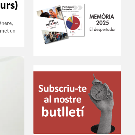
urs)
ènere,
nsmet un