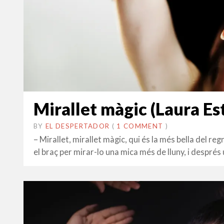
Mirallet màgic (Laura Est
BY
EL DESPERTADOR
ON
13
•
(
1 COMMENT
)
GENER
– Mirallet, mirallet màgic, qui és la més bella del regn
2019
el braç per mirar-lo una mica més de lluny, i despré