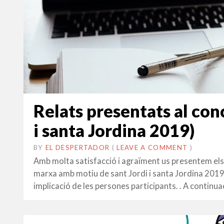
Relats presentats al conc
i santa Jordina 2019)
BY
EL DESPERTADOR
ON
24
•
(
LEAVE A COMMENT
)
ABRIL
Amb molta satisfacció i agraïment us presentem els 
2019
marxa amb motiu de sant Jordi i santa Jordina 2019. 
implicació de les persones participants. . A continua