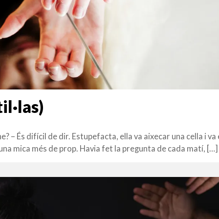
il·las)
e? – És difícil de dir. Estupefacta, ella va aixecar una cella i va
s una mica més de prop. Havia fet la pregunta de cada matí, […]