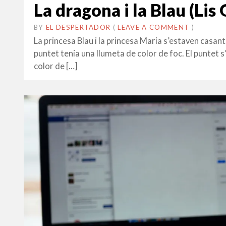
La dragona i la Blau (Lis 
BY
EL DESPERTADOR
ON
20
•
(
LEAVE A COMMENT
)
ABRIL
La princesa Blau i la princesa Maria s’estaven casant
2023
puntet tenia una llumeta de color de foc. El puntet
color de […]