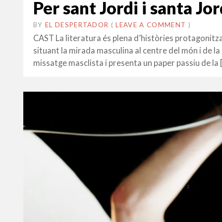
Per sant Jordi i santa Jo
BY
EL DESPERTADOR
ON
25
•
(
LEAVE A COMMENT
)
MARÇ
CAST La literatura és plena d’històries protagonit
2019
situant la mirada masculina al centre del món i de la
missatge masclista i presenta un paper passiu de la 