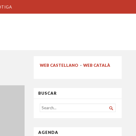
OTIGA
WEB CASTELLANO
·
WEB CATALÀ
BUSCAR
SEARCH

FOR...
AGENDA