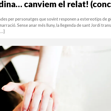
rdina… canviem el relat! (conc
zades per personatges que sovint responen a estereotips de g
 narració. Sense anar més lluny, la llegenda de sant Jordi tra
[…]