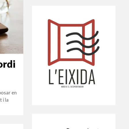
ordi
posar en
 i la