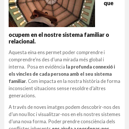
que
ocupem en el nostre sistema familiar o
relacional.
Aquesta eina ens permet poder comprendre i
comprendre’ns des d’una mirada més global i
interna. Posa en evidència
la profunda connexió i
els vincles de cada persona amb el seu sistema
familiar
. Com impacta en la nostra història de forma
inconscient situacions sense resoldre d’altres
generacions.
A través de noves imatges podem descobrir-nos des
d’un nou lloc i visualitzar-nos en els nostres sistemes
d’una nova forma. Poder prendre consciència dels
conflictes inherents
ens ajuda a reordenar-nos,