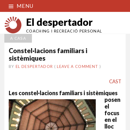
MENU
El despertador
COACHING I RECREACIÓ PERSONAL
A CASA
Constel·lacions familiars i
sistèmiques
BY
EL DESPERTADOR
ON
28
•
(
LEAVE A COMMENT
)
AGOST
2014
CAST
Les constel·lacions fam
iliars i sistèmiques
posen
el
focus
en el
lloc