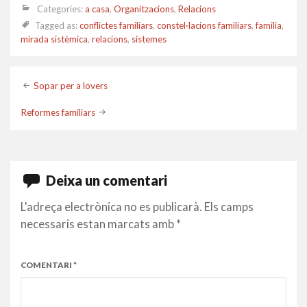
Categories:
a casa
,
Organitzacions
,
Relacions
Tagged as:
conflictes familiars
,
constel·lacions familiars
,
familia
,
mirada sistèmica
,
relacions
,
sistemes
Post
Sopar per a lovers
navigation
Reformes familiars
Deixa un comentari
L'adreça electrònica no es publicarà.
Els camps
necessaris estan marcats amb
*
COMENTARI
*