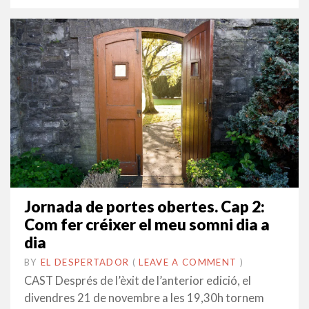
Jornada de portes obertes. Cap 2:
Com fer créixer el meu somni dia a
dia
BY
EL DESPERTADOR
ON
4
•
(
LEAVE A COMMENT
)
NOVEMBRE
CAST Després de l’èxit de l’anterior edició, el
2014
divendres 21 de novembre a les 19,30h tornem