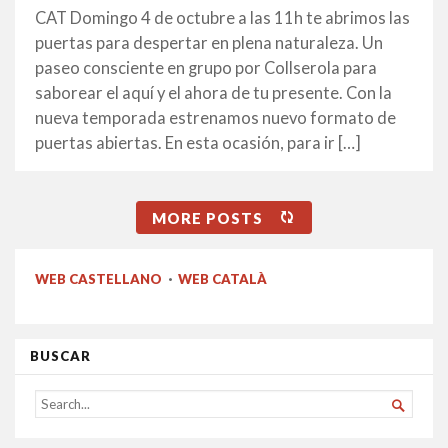
AGOST
CAT Domingo 4 de octubre a las 11h te abrimos las
2014
puertas para despertar en plena naturaleza. Un
paseo consciente en grupo por Collserola para
saborear el aquí y el ahora de tu presente. Con la
nueva temporada estrenamos nuevo formato de
puertas abiertas. En esta ocasión, para ir […]
MORE POSTS
WEB CASTELLANO
·
WEB CATALÀ
BUSCAR
SEARCH

FOR...