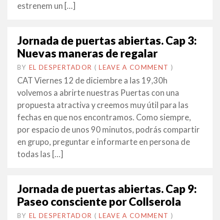
estrenem un […]
Jornada de puertas abiertas. Cap 3:
Nuevas maneras de regalar
BY
EL DESPERTADOR
ON
26
•
(
LEAVE A COMMENT
)
AGOST
CAT Viernes 12 de diciembre a las 19,30h
2014
volvemos a abrirte nuestras Puertas con una
propuesta atractiva y creemos muy útil para las
fechas en que nos encontramos. Como siempre,
por espacio de unos 90 minutos, podrás compartir
en grupo, preguntar e informarte en persona de
todas las […]
Jornada de puertas abiertas. Cap 9:
Paseo consciente por Collserola
BY
EL DESPERTADOR
ON
21
•
(
LEAVE A COMMENT
)