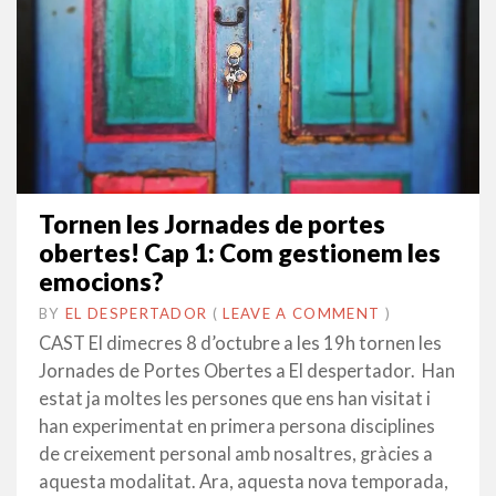
Tornen les Jornades de portes
obertes! Cap 1: Com gestionem les
emocions?
BY
EL DESPERTADOR
ON
28
•
(
LEAVE A COMMENT
)
SETEMBRE
CAST El dimecres 8 d’octubre a les 19h tornen les
2014
Jornades de Portes Obertes a El despertador. Han
estat ja moltes les persones que ens han visitat i
han experimentat en primera persona disciplines
de creixement personal amb nosaltres, gràcies a
aquesta modalitat. Ara, aquesta nova temporada,