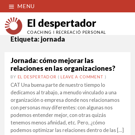
MENU
El despertador
COACHING I RECREACIÓ PERSONAL
Etiqueta:
jornada
Jornada: cómo mejorar las
relaciones en las organizaciones?
BY
EL DESPERTADOR
ON
20
•
(
LEAVE A COMMENT
)
NOVEMBRE
CAT Una buena parte de nuestro tiempo lo
2014
dedicamos al trabajo, a menudo vinculado a una
organización o empresa donde nos relacionamos
con personas muy diferentes: con algunas nos
podemos entender mejor, con otras quizás
tenemos menos afinidad, etc. Pero, ¿cómo
podemos optimizar las relaciones dentro de las […]