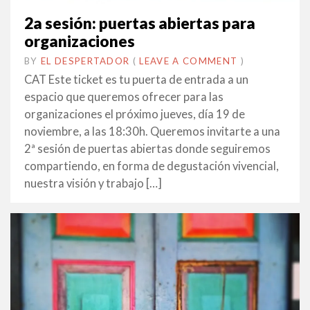
2a sesión: puertas abiertas para
organizaciones
BY
EL DESPERTADOR
ON
2
•
(
LEAVE A COMMENT
)
OCTUBRE
CAT Este ticket es tu puerta de entrada a un
2014
espacio que queremos ofrecer para las
organizaciones el próximo jueves, día 19 de
noviembre, a las 18:30h. Queremos invitarte a una
2ª sesión de puertas abiertas donde seguiremos
compartiendo, en forma de degustación vivencial,
nuestra visión y trabajo […]