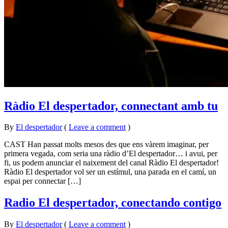
Ràdio El despertador, connectant amb tu
By
El despertador
on
29
•
(
Leave a comment
)
febrer
CAST Han passat molts mesos des que ens vàrem imaginar, per
2016
primera vegada, com seria una ràdio d’El despertador… i avui, per
fi, us podem anunciar el naixement del canal Ràdio El despertador!
Ràdio El despertador vol ser un estímul, una parada en el camí, un
espai per connectar […]
Radio El despertador, conectando contigo
By
El despertador
on
29
•
(
Leave a comment
)