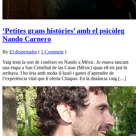
‘Petites grans històries’ amb el psicòleg
Nando Carnero
By
El despertador
on
4
•
(
1 Comment
)
desembre
Vaig tenir la sort de conèixer en Nando a Mèxic. Jo estava tancant
2017
una etapa a San Cristóbal de las Casas (Mèxic) quan ell tot just hi
arribava. I ho feia amb molta il·lusió i ganes d’aprendre de
l’experiència vital que li oferia Chiapas. En la distància vaig […]