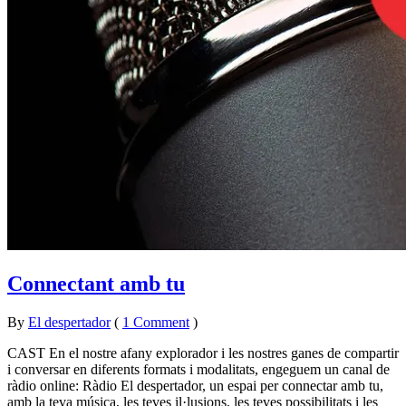
Connectant amb tu
By
El despertador
on
23
•
(
1 Comment
)
juliol
CAST En el nostre afany explorador i les nostres ganes de compartir
2015
i conversar en diferents formats i modalitats, engeguem un canal de
ràdio online: Ràdio El despertador, un espai per connectar amb tu,
amb la teva música, les teves il·lusions, les teves possibilitats i les