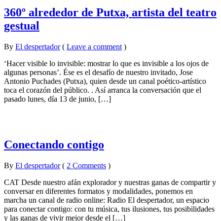
360º alrededor de Putxa, artista del teatro
gestual
By
El despertador
on
15
•
(
Leave a comment
)
juny
‘Hacer visible lo invisible: mostrar lo que es invisible a los ojos de
2016
algunas personas’. Ése es el desafío de nuestro invitado, Jose
Antonio Puchades (Putxa), quien desde un canal poético-artístico
toca el corazón del público. . Así arranca la conversación que el
pasado lunes, día 13 de junio, […]
Conectando contigo
By
El despertador
on
19
•
(
2 Comments
)
maig
CAT Desde nuestro afán explorador y nuestras ganas de compartir y
2016
conversar en diferentes formatos y modalidades, ponemos en
marcha un canal de radio online: Radio El despertador, un espacio
para conectar contigo: con tu música, tus ilusiones, tus posibilidades
y las ganas de vivir mejor desde el […]