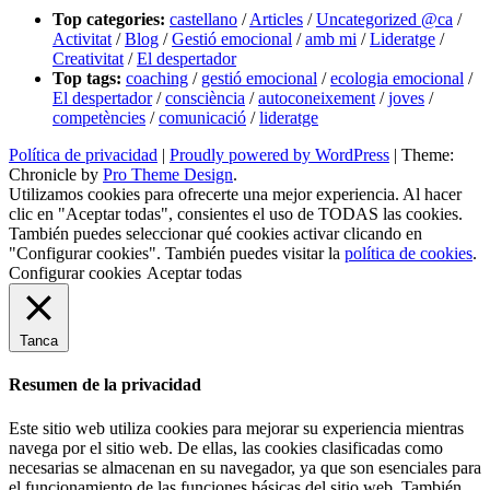
Top categories:
castellano
/
Articles
/
Uncategorized @ca
/
Activitat
/
Blog
/
Gestió emocional
/
amb mi
/
Lideratge
/
Creativitat
/
El despertador
Top tags:
coaching
/
gestió emocional
/
ecologia emocional
/
El despertador
/
consciència
/
autoconeixement
/
joves
/
competències
/
comunicació
/
lideratge
Política de privacidad
|
Proudly powered by WordPress
|
Theme:
Chronicle by
Pro Theme Design
.
Utilizamos cookies para ofrecerte una mejor experiencia. Al hacer
clic en "Aceptar todas", consientes el uso de TODAS las cookies.
También puedes seleccionar qué cookies activar clicando en
"Configurar cookies". También puedes visitar la
política de cookies
.
Configurar cookies
Aceptar todas
Tanca
Resumen de la privacidad
Este sitio web utiliza cookies para mejorar su experiencia mientras
navega por el sitio web. De ellas, las cookies clasificadas como
necesarias se almacenan en su navegador, ya que son esenciales para
el funcionamiento de las funciones básicas del sitio web. También