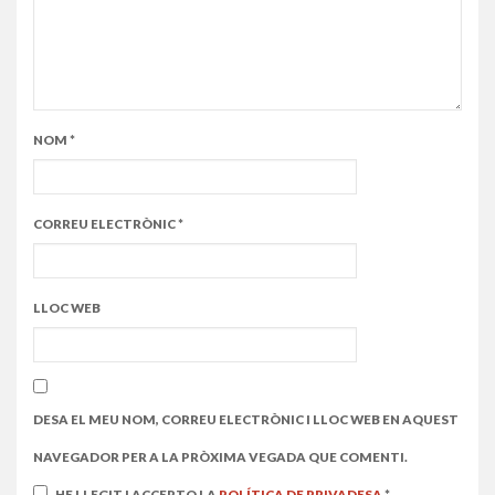
NOM
*
CORREU ELECTRÒNIC
*
LLOC WEB
DESA EL MEU NOM, CORREU ELECTRÒNIC I LLOC WEB EN AQUEST
NAVEGADOR PER A LA PRÒXIMA VEGADA QUE COMENTI.
HE LLEGIT I ACCEPTO LA
POLÍTICA DE PRIVADESA
*