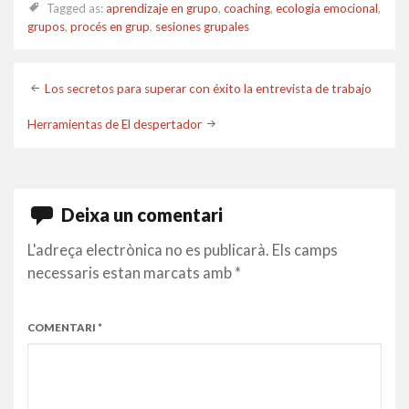
Tagged as:
aprendizaje en grupo
,
coaching
,
ecologia emocional
,
grupos
,
procés en grup
,
sesiones grupales
Post
Los secretos para superar con éxito la entrevista de trabajo
navigation
Herramientas de El despertador
Deixa un comentari
L'adreça electrònica no es publicarà.
Els camps
necessaris estan marcats amb
*
COMENTARI
*