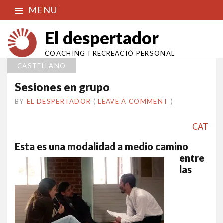
MENU
El despertador
COACHING I RECREACIÓ PERSONAL
CASTELLANO
Sesiones en grupo
BY
EL DESPERTADOR
ON
6
•
(
LEAVE A COMMENT
)
FEBRER
2014
CAT
Esta es una modalidad a
medio camino
entre
las