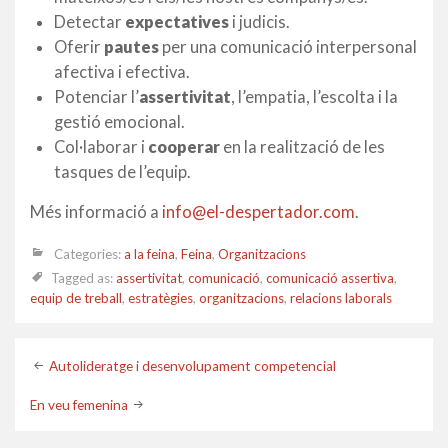
Detectar
expectatives
i judicis.
Oferir
pautes
per una comunicació interpersonal
afectiva i efectiva.
Potenciar l’
assertivitat
, l’empatia, l’escolta i la
gestió emocional.
Col·laborar i
cooperar
en la realització de les
tasques de l’equip.
Més informació a
info@el-despertador.com
.
Categories:
a la feina
,
Feina
,
Organitzacions
Tagged as:
assertivitat
,
comunicació
,
comunicació assertiva
,
equip de treball
,
estratègies
,
organitzacions
,
relacions laborals
Post
Autolideratge i desenvolupament competencial
navigation
En veu femenina