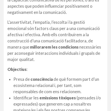
aspectes que poden influenciar positivament o
negativament en la comunicació.
L’assertivitat, l’empatia, l’escolta i la gestió
emocional són factors claus per a una comunicació
afectiva i efectiva. Amb ells contribuirem a la
construcció d’una comunicació facilitadora, de
manera que
millorarem les condicions
necessàries
per aconseguir interaccions individuals i grupals de
major qualitat.
Objectius
:
Presa de
consciència
de què formem part d’un
ecosistema relacional i, per tant, som
responsables de com ens relacionem.
Identificar les
emissions tòxiques
(pensades i/o
expressades) que generem cap a nosaltres
mateixos/es i els/les nostres companys/es.