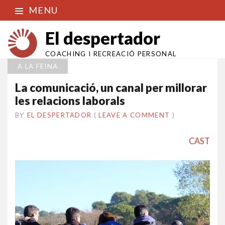
MENU
El despertador
COACHING I RECREACIÓ PERSONAL
A LA FEINA
La comunicació, un canal per millorar
les relacions laborals
BY
EL DESPERTADOR
ON
1
•
(
LEAVE A COMMENT
)
SETEMBRE
2014
CAST