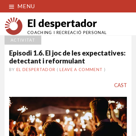
MENU
El despertador
COACHING I RECREACIÓ PERSONAL
ACTIVITAT
Episodi 1.6. El joc de les expectatives:
detectant i reformulant
BY
EL DESPERTADOR
ON
24
•
(
LEAVE A COMMENT
)
MAIG
2016
CAST