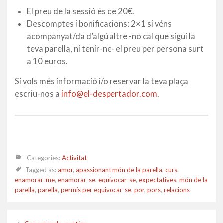
El preu de la sessió és de 20€.
Descomptes i bonificacions: 2×1 si véns
acompanyat/da d’algú altre -no cal que sigui la
teva parella, ni tenir-ne- el preu per persona surt
a 10 euros.
Si vols més informació i/o reservar la teva plaça
escriu-nos a
info@el-despertador.com
.
Categories:
Activitat
Tagged as:
amor
,
apassionant món de la parella
,
curs
,
enamorar-me
,
enamorar-se
,
equivocar-se
,
expectatives
,
món de la
parella
,
parella
,
permís per equivocar-se
,
por
,
pors
,
relacions