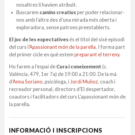
nosaltres li havíem atribuït.
Buscarem
camins creatius
per poder relacionar-
nos amb l’altre des d’una mirada més oberta i
exploradora, sense patrons preestablerts.
El joc de les expectatives
és el títol del sisè episodi
del curs l’
Apassionant món de la parella
. I forma part
del primer cicle en què estem
preparant el terreny
.
Ho farem a l’espai de
Cura i coneixement
(c.
València, 479, 1er 7a) de 19:00 a 21:00. De la mà
d’
Anna Soriano
, psicòloga, i
Jordi Muñoz
, coach i
recreador personal, directors d’El despertador,
coautors i facilitadors del curs L’apassionant món de
la parella.
INFORMACIÓ I INSCRIPCIONS