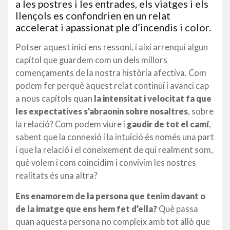
a les postres i les entrades, els viatges i els
llençols es confondrien en un relat
accelerat i apassionat ple d’incendis i color.
Potser aquest inici ens ressoni, i així arrenqui algun
capítol que guardem com un dels millors
començaments de la nostra història afectiva. Com
podem fer perquè aquest relat continuï i avanci cap
a nous capítols quan
la intensitat i velocitat fa que
les expectatives s’abraonin sobre nosaltres
, sobre
la relació? Com podem viure i
gaudir de tot el camí
,
sabent que la connexió i la intuïció és només una part
i que la relació i el coneixement de qui realment som,
què volem i com coincidim i convivim les nostres
realitats és una altra?
Ens enamorem de la persona que tenim davant o
de la imatge que ens hem fet d’ella?
Què passa
quan aquesta persona no compleix amb tot allò que