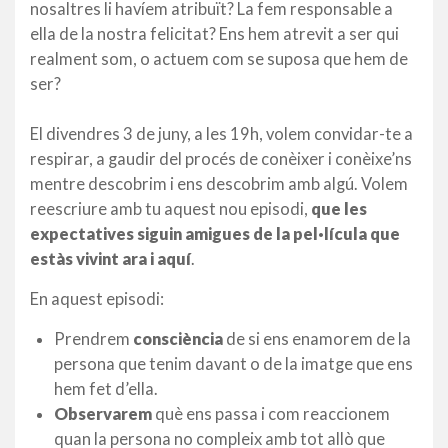
nosaltres li havíem atribuït? La fem responsable a
ella de la nostra felicitat? Ens hem atrevit a ser qui
realment som, o actuem com se suposa que hem de
ser?
El divendres 3 de juny, a les 19h, volem convidar-te a
respirar, a gaudir del procés de conèixer i conèixe’ns
mentre descobrim i ens descobrim amb algú. Volem
reescriure amb tu aquest nou episodi,
que les
expectatives siguin amigues de la pel·lícula que
estàs vivint ara i aquí
.
En aquest episodi:
Prendrem
consciència
de si ens enamorem de la
persona que tenim davant o de la imatge que ens
hem fet d’ella.
Observarem
què ens passa i com reaccionem
quan la persona no compleix amb tot allò que