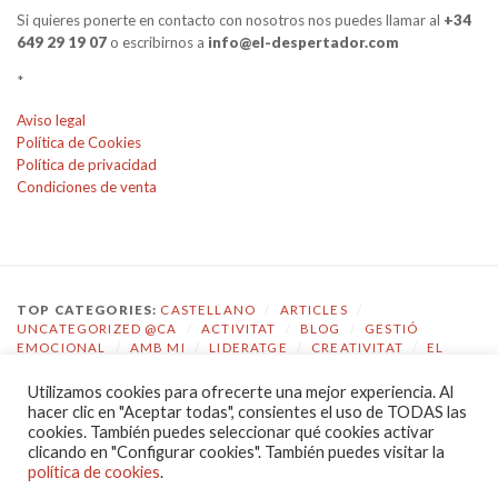
Si quieres ponerte en contacto con nosotros nos puedes llamar al
+34
649 29 19 07
o escribirnos a
info@el-despertador.com
*
Aviso legal
Política de Cookies
Política de privacidad
Condiciones de venta
TOP CATEGORIES:
CASTELLANO
/
ARTICLES
/
UNCATEGORIZED @CA
/
ACTIVITAT
/
BLOG
/
GESTIÓ
EMOCIONAL
/
AMB MI
/
LIDERATGE
/
CREATIVITAT
/
EL
DESPERTADOR
Utilizamos cookies para ofrecerte una mejor experiencia. Al
TOP TAGS:
COACHING
/
GESTIÓ EMOCIONAL
/
ECOLOGIA
hacer clic en "Aceptar todas", consientes el uso de TODAS las
EMOCIONAL
/
EL DESPERTADOR
/
CONSCIÈNCIA
/
cookies. También puedes seleccionar qué cookies activar
AUTOCONEIXEMENT
/
JOVES
/
COMPETÈNCIES
/
clicando en "Configurar cookies". También puedes visitar la
COMUNICACIÓ
/
LIDERATGE
política de cookies
.