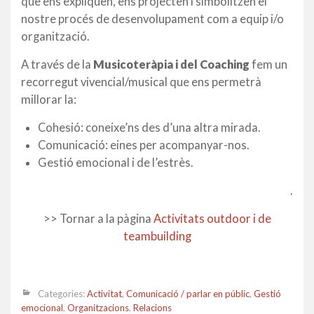
que ens expliquen, ens projecten i simbolitzen el
nostre procés de desenvolupament com a equip i/o
organització.
A través de la
Musicoteràpia i del Coaching
fem un
recorregut vivencial/musical que ens permetrà
millorar la:
Cohesió: coneixe’ns des d’una altra mirada.
Comunicació: eines per acompanyar-nos.
Gestió emocional i de l’estrès.
.
>> Tornar a la pàgina
Activitats outdoor i de
teambuilding
Categories:
Activitat
,
Comunicació / parlar en públic
,
Gestió
emocional
,
Organitzacions
,
Relacions