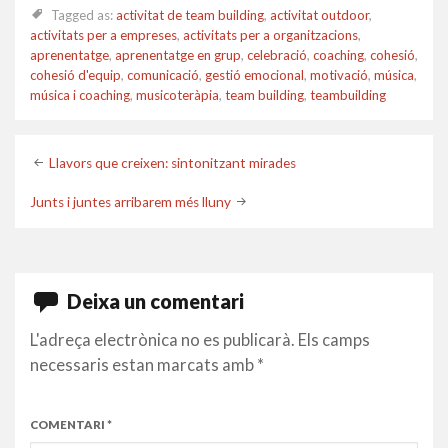
Tagged as:
activitat de team building
,
activitat outdoor
,
activitats per a empreses
,
activitats per a organitzacions
,
aprenentatge
,
aprenentatge en grup
,
celebració
,
coaching
,
cohesió
,
cohesió d'equip
,
comunicació
,
gestió emocional
,
motivació
,
música
,
música i coaching
,
musicoteràpia
,
team building
,
teambuilding
Post
Llavors que creixen: sintonitzant mirades
navigation
Junts i juntes arribarem més lluny
Deixa un comentari
L'adreça electrònica no es publicarà.
Els camps
necessaris estan marcats amb
*
COMENTARI
*