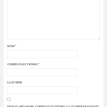
NOM
*
CORREU ELECTRÒNIC
*
LLOC WEB
DESA EL MEU NOM, CORREU ELECTRÒNIC I LLOC WEB EN AQUEST