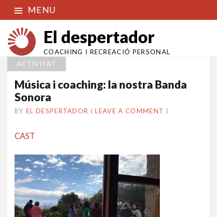
MENU
El despertador
COACHING I RECREACIÓ PERSONAL
ACTIVITAT
Música i coaching: la nostra Banda
Sonora
BY
EL DESPERTADOR
ON
28
•
(
LEAVE A COMMENT
)
JUNY
2018
CAST