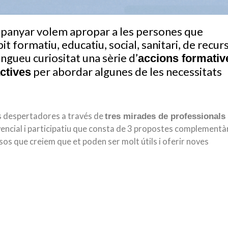
ompanyar volem apropar a les persones que
t formatiu, educatiu, social, sanitari, de recur
ngueu curiositat una sèrie d’
accions formativ
per abordar algunes de les necessitats
ctives
nes despertadores a través de
tres mirades de professionals
vencial i participatiu que consta de 3 propostes complementà
os que creiem que et poden ser molt útils i oferir noves