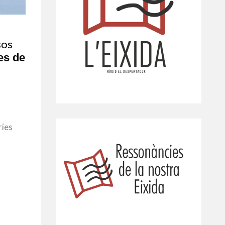
sos
es de
ries