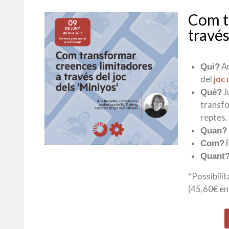
Com t
través
An
Qui?
del
joc 
J
Què?
transfo
reptes.
Quan?
F
Com?
Quant
*Possibili
(45,60€ en