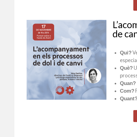
L’aco
de ca
Ve
Qui?
especia
U
Què?
process
Quan?
F
Com?
Quant