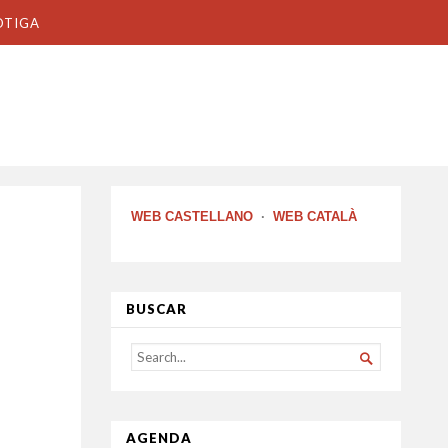
OTIGA
WEB CASTELLANO
·
WEB CATALÀ
BUSCAR
SEARCH

FOR...
AGENDA