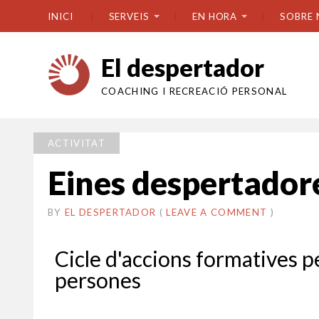
INICI
SERVEIS
EN HORA
SOBRE 
El despertador
COACHING I RECREACIÓ PERSONAL
ACTIVITAT
Eines despertador
BY
EL DESPERTADOR
ON
23
•
(
LEAVE A COMMENT
)
MARÇ
2023
Cicle d'accions formatives
persones