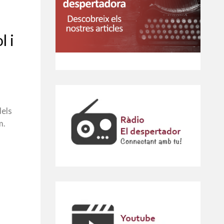
l i
dels
m.