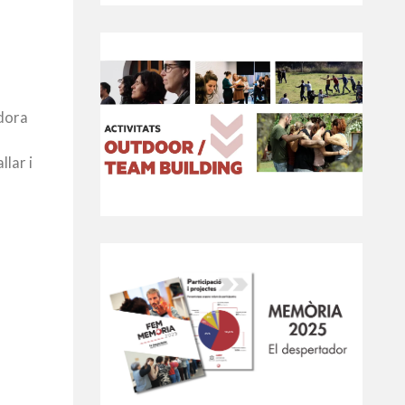
adora
lar i