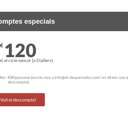
omptes especials
120
€
ó al cicle sencer (x3 tallers)
ller: 40€/persona (escriu-nos a info@el-despertador.com i et direm com ap
descompte)
Vull el descompte!