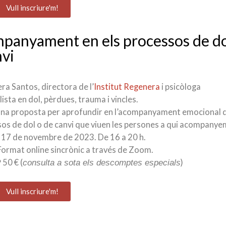
Vull inscriure'm!
mpanyament en els processos de do
nvi
ra Santos, directora de l’
Institut Regenera
i psicòloga
lista en dol, pèrdues, trauma i vincles.
na proposta per aprofundir en l’acompanyament emocional 
os de dol o de canvi que viuen les persones a qui acompanye
17 de novembre de 2023. De 16 a 20 h.
ormat online sincrònic a través de Zoom.
50 € (
)
?
consulta a sota els descomptes especials
Vull inscriure'm!