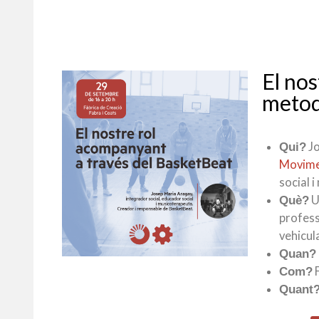
El nos
metod
Jo
Qui?
Movimen
social 
U
Què?
profess
vehicul
Quan?
F
Com?
Quant