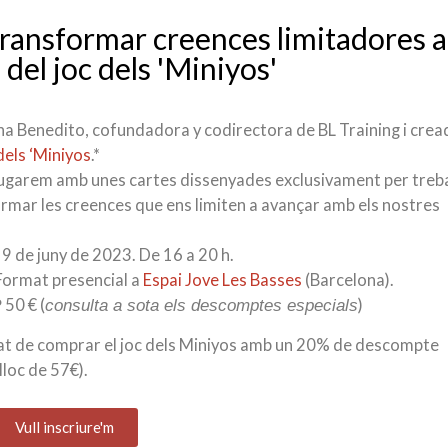
ransformar creences limitadores a
 del joc dels 'Miniyos'
a Benedito, cofundadora y codirectora de BL Training i cre
dels ‘Miniyos
.*
ugarem amb unes cartes dissenyades exclusivament per trebal
rmar les creences que ens limiten a avançar amb els nostres
9 de juny de 2023. De 16 a 20 h.
ormat presencial a
Espai Jove Les Basses
(Barcelona).
50 € (
)
?
consulta a sota els descomptes especials
tat de comprar el joc dels Miniyos amb un 20% de descompte
lloc de 57€).
Vull inscriure'm