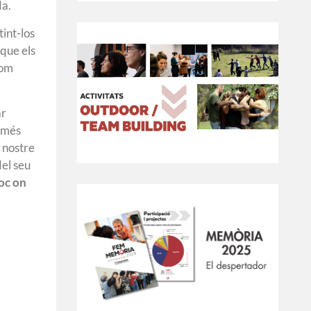
da.
int-los
 que els
com
ar
a més
 nostre
del seu
loc on