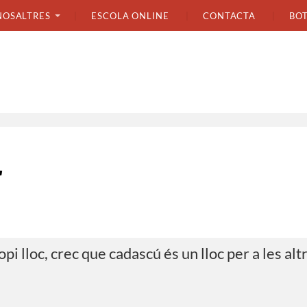
NOSALTRES
ESCOLA ONLINE
CONTACTA
BO
r
pi lloc, crec que cadascú és un lloc per a les alt