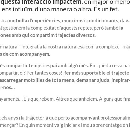
aquesta interacció impactem
, en major o meno
 ens influïm, d’una manera o altra. És un fet.
ostra
motxilla d’experiències, emocions i condicionants
, dav
 gestionem la complexitat d’aquests reptes, però també
la
sones amb qui compartim trajectes diversos.
 natural i integrat a la nostra naturalesa com a complexe i fràg
utes de com acompanyem.
s compartir temps i espai amb algú més.
Em queda ressonan
mpartir, oi? Per tantes coses!:
fer més suportable el trajecte 
descarregar motxilles de tota mena, demanar ajuda, inspirar
ar-nos…
nyaments… Els que rebem. Altres que anhelem. Alguns que fins 
els anys i la trajectòria que porto acompanyant professional
començar? En quin moment vaig iniciar el meu aprenentatge en l