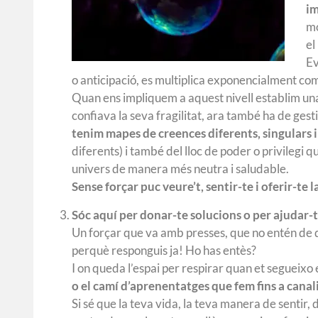
im
mo
el
E
o anticipació, es multiplica exponencialment co
Quan ens impliquem a aquest nivell establim u
confiava la seva fragilitat, ara també ha de gest
tenim mapes de creences diferents, singulars i
diferents) i també del lloc de poder o privilegi 
univers de manera més neutra i saludable.
Sense forçar puc veure’t, sentir-te i oferir-te 
Sóc aquí per donar-te solucions o per ajudar-t
Un forçar que va amb presses, que no entén de du
perquè responguis ja! Ho has entès?
I on queda l’espai per respirar quan et segueixo 
o el camí d’aprenentatges que fem fins a canal
Si sé que la teva vida, la teva manera de sentir,