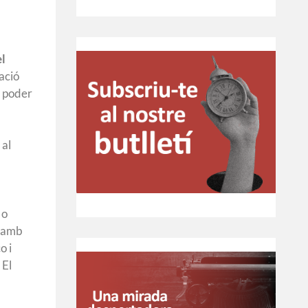
el
tació
r poder
 al
 o
, amb
o i
 El