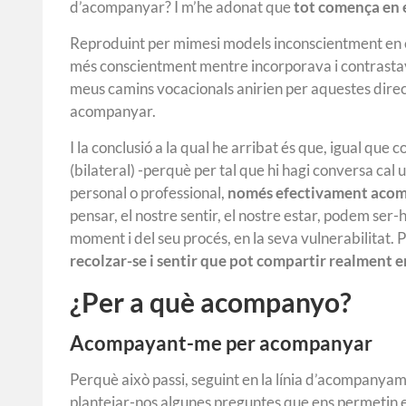
d’acompanyar? I m’he adonat que
tot comença en 
Reproduint per mimesi models inconscientment en e
més conscientment mentre incorporava i contrastava a
meus camins vocacionals anirien per aquestes dire
acompanyar.
I la conclusió a la qual he arribat és que, igual que
(bilateral) -perquè per tal que hi hagi conversa cal
personal o professional,
només efectivament acom
pensar, el nostre sentir, el nostre estar, podem ser-hi
moment i del seu procés, en la seva vulnerabilitat. P
recolzar-se i sentir que pot compartir realment 
¿Per a què acompanyo?
Acompayant-me per acompanyar
Perquè això passi, seguint en la línia d’acompanya
plantejar-nos algunes preguntes que ens permetin 