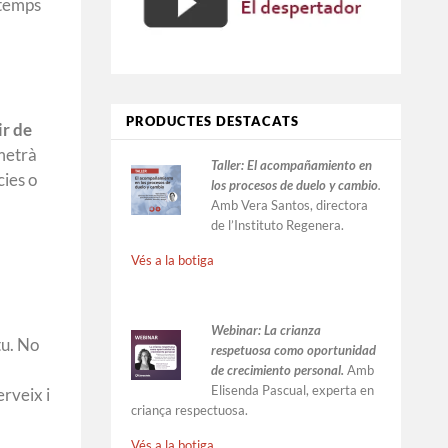
 temps
PRODUCTES DESTACATS
ir de
rmetrà
Taller:
El acompañamiento en
cies o
los procesos de duelo y cambio
.
Amb Vera Santos, directora
de l’Instituto Regenera.
Vés a la botiga
Webinar: La crianza
tu. No
respetuosa como oportunidad
de crecimiento personal.
Amb
Elisenda Pascual, experta en
erveix i
criança respectuosa.
Vés a la botiga