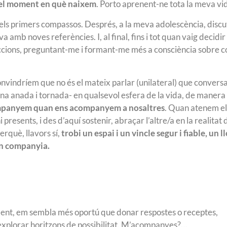
el moment en què naixem
. Porto aprenent-ne tota la meva vi
ls primers compassos. Després, a la meva adolescència, discut
mb noves referències. I, al final, fins i tot quan vaig decidir
ccions, preguntant-me i formant-me més a consciència sobre 
 convindríem que no és el mateix parlar (unilateral) que convers
 una anada i tornada- en qualsevol esfera de la vida, de maner
panyem quan ens acompanyem a nosaltres
. Quan atenem el
 presents, i des d’aquí sostenir, abraçar l’altre/a en la realitat 
erquè, llavors sí,
trobi un espai i un vincle segur i fiable, un l
en companyia.
ment, em sembla més oportú que donar respostes o receptes,
explorar horitzons de possibilitat. M’acompanyes?…