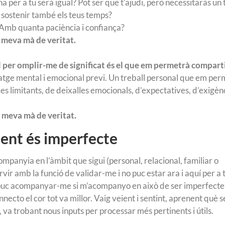
 per a tu serà igual? Pot ser que t’ajudi, però necessitaràs un
 a sostenir també els teus temps?
Amb quanta paciència i confiança?
a meva mà de veritat.
ll per omplir-me de significat és el que em permetrà compart
enatge mental i emocional previ. Un treball personal que em pe
es limitants, de deixalles emocionals, d’expectatives, d’exigèn
a meva mà de veritat.
ent és imperfecte
panyia en l’àmbit que sigui (personal, relacional, familiar o
rvir amb la funció de validar-me i no puc estar ara i aquí per a 
s puc acompanyar-me si m’acompanyo en això de ser imperfecte
to el cor tot va millor. Vaig veient i sentint, aprenent què s
e, va trobant nous inputs per processar més pertinents i útils.