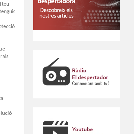
l teu
tenguis
otecció
que
rals
u
ta
olució