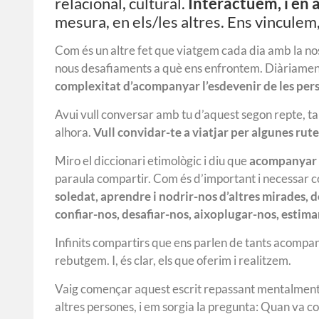
relacional, cultural.
Interactuem, i en 
mesura, en els/les altres. Ens vinculem,
Com és un altre fet que viatgem cada dia amb la n
nous desafiaments a què ens enfrontem. Diàriament
complexitat d’acompanyar l’esdevenir de les per
Avui vull conversar amb tu d’aquest segon repte, tan
alhora.
Vull convidar-te a viatjar per algunes r
Miro el diccionari etimològic i diu que
acompanyar é
paraula compartir. Com és d’important i necessar co
soledat, aprendre i nodrir-nos d’altres mirades, 
confiar-nos, desafiar-nos, aixoplugar-nos, estim
Infinits compartirs que ens parlen de tants acompa
rebutgem. I, és clar, els que oferim i realitzem.
Vaig començar aquest escrit repassant mentalment 
altres persones, i em sorgia la pregunta: Quan va 