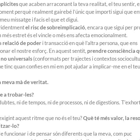
plícites
que acaben arraconant la teva realitat, el teu sentir, e
ment perquè realment gairebé l’únic que importi sigui que en
 meu missatge i facis el que et digui.
videntment
el risc de sobreimplicació
, encara que sigui per pr
m més estret és el vincle o més ens afecta emocionalment.
na
relació de poder
i transacció en què l’altra persona, que ens
ionar el nostre esforç. En aquest sentit,
prendre consciència 
 no universals
(conformats per trajectes i contextos sociocultu
que tinc quan confies en mi em pot ajudar a implicar-me en el te
la meva mà de veritat.
e a trobar-les?
btes, ni de tempos, ni de processos, ni de digestions. T’exhor
exigint aquest ritme que no és el teu?
Què té més valor, la res
itzar-lo?
 de funcionar i de pensar són diferents que la meva, com puc