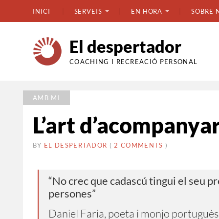
INICI
SERVEIS
EN HORA
SOBRE 
El despertador
COACHING I RECREACIÓ PERSONAL
AMB MI
L’art d’acompanya
BY
EL DESPERTADOR
ON
14
•
(
2 COMMENTS
)
NOVEMBRE
2022
“No crec que cadascú tingui el seu pro
persones”
Daniel Faria, poeta i monjo portuguès