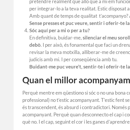
pretendre realment que allò que a mi em funciona
per integrar-lo a la teva realitat. Estic disposat
Amb quant de temps de qualitat t’acompanyo? 
Sense presses et puc veure, sentir i oferir-te l
Sóc aquí per a mi o per a tu?
En definitiva, buidar-me,
silenciar el meu soro
debò
. I per això, és fonamental que faci un dr
revisar la meva motxilla, alliberar-me de creenc
judicis amb mi. I per conseqüència amb tu.
Buidant-me puc veure’t, sentir-te i oferir-te l
Quan el millor acompanyam
Perquè mentre em qüestiono si sóc o no una bona com
professional) no t’estic acompanyant. T’estic fent se
és transcendent, és absurd i contradictori. Nomé
acompanyant. Perquè quan desconnecto el cap i connec
què no. I el cap, seguint el cor i les ganes d’aprendr