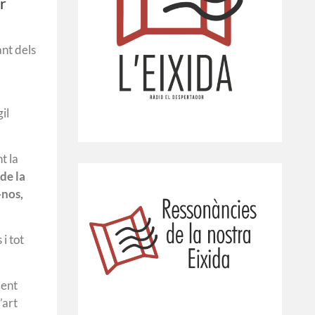
r
ant dels
il
t la
de la
-nos,
i tot
ment
’art