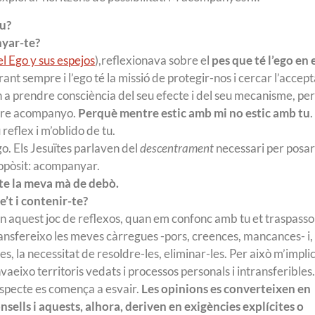
tu?
nyar-te?
el Ego y sus espejos
),reflexionava sobre el
pes que té l’ego en 
ant sempre i l’ego té la missió de protegir-nos i cercar l’accep
 a prendre consciència del seu efecte i del seu mecanisme, pe
entre acompanyo.
Perquè mentre estic amb mi no estic amb tu
.
reflex i m’oblido de tu.
go. Els Jesuïtes parlaven del
descentrament
necessari per posar
ropòsit: acompanyar.
r-te la meva mà de debò.
’t i contenir-te?
en aquest joc de reflexos, quan em confonc amb tu et traspasso
ansfereixo les meves càrregues -pors, creences, mancances- i
les, la necessitat de resoldre-les, eliminar-les. Per això m’implic
vaeixo territoris vedats i processos personals i intransferibles.
specte es comença a esvair.
Les opinions es converteixen en
nsells i aquests, alhora, deriven en exigències explícites o