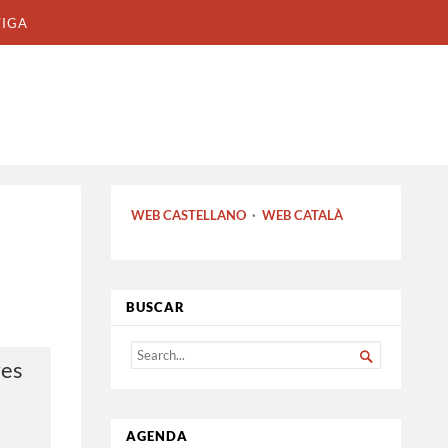
TIGA
WEB CASTELLANO
·
WEB CATALÀ
BUSCAR
SEARCH

res
FOR...
AGENDA