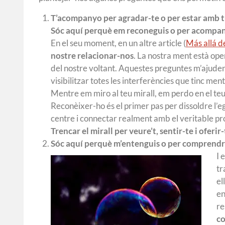
T’acompanyo per agradar-te o per estar amb 
Sóc aquí perquè em reconeguis o per acompa
En el seu moment, en un altre article (
Más allá d
nostre relacionar-nos
. La nostra ment està oper
del nostre voltant. Aquestes preguntes m’ajuden
visibilitzar totes les interferències que tinc m
Mentre em miro al teu mirall, em perdo en el teu 
Reconèixer-ho és el primer pas per dissoldre l’e
centre i connectar realment amb el veritable p
Trencar el mirall per veure’t, sentir-te i oferi
Sóc aquí perquè m’entenguis o per comprendre
I 
tr
el
en
re
co