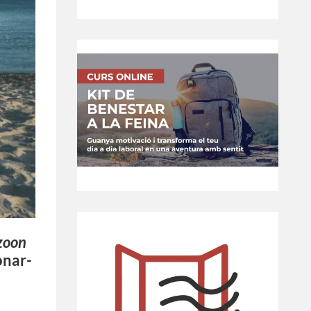
zoon
onar-