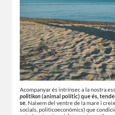
Acompanyar és intrínsec a la nostra ess
politikon
(animal polític) que és, tende
se
. Naixem del ventre de la mare i crei
socials, politicoeconòmics) que condi