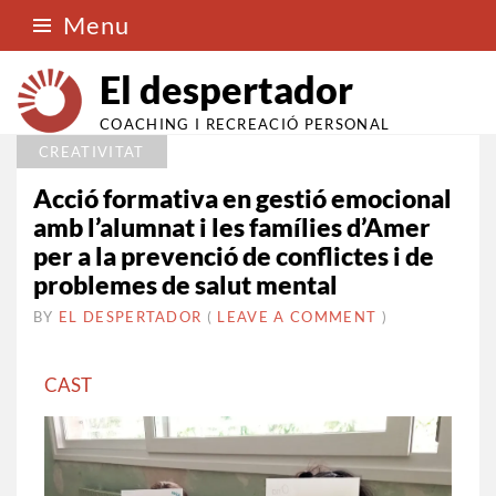
Menu
El despertador
COACHING I RECREACIÓ PERSONAL
CREATIVITAT
Acció formativa en gestió emocional
amb l’alumnat i les famílies d’Amer
per a la prevenció de conflictes i de
problemes de salut mental
BY
EL DESPERTADOR
ON
19
•
(
LEAVE A COMMENT
)
JUNY
2023
CAST