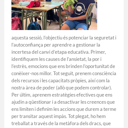
aquesta sessió, l’objectiu és potenciar la seguretat i
l’autoconfiança per aprendre a gestionar la
incertesa del canvi d’etapa educativa. Primer,
identifiquem les causes de l’ansietat, la por i
l’estrès, emocions que ens brinden l’oportunitat de
conèixer-nos millor. Tot seguit, prenem consciència
dels recursos i les capacitats pròpies, així com la
nostra àrea de poder (allò que podem controlar).
Per últim, aprenem estratègies efectives que ens
ajudin a qüestionar i a desactivar les creences que
ens limiten i definim les accions que durem a terme
per transitar aquest impàs. Tot plegat, ho hem
treballat a través de la metàfora dels dracs, que