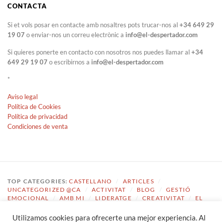
CONTACTA
Si et vols posar en contacte amb nosaltres pots trucar-nos al
+34 649 29
19 07
o enviar-nos un correu electrònic a
info@el-despertador.com
Si quieres ponerte en contacto con nosotros nos puedes llamar al
+34
649 29 19 07
o escribirnos a
info@el-despertador.com
*
Aviso legal
Política de Cookies
Política de privacidad
Condiciones de venta
TOP CATEGORIES:
CASTELLANO
/
ARTICLES
/
UNCATEGORIZED @CA
/
ACTIVITAT
/
BLOG
/
GESTIÓ
EMOCIONAL
/
AMB MI
/
LIDERATGE
/
CREATIVITAT
/
EL
DESPERTADOR
Utilizamos cookies para ofrecerte una mejor experiencia. Al
TOP TAGS:
COACHING
/
GESTIÓ EMOCIONAL
/
ECOLOGIA