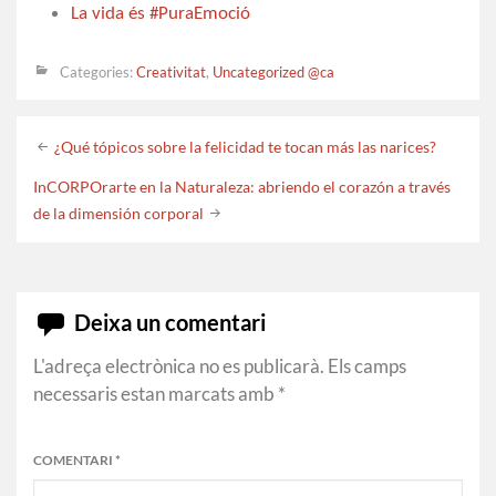
La vida és #PuraEmoció
Categories:
Creativitat
,
Uncategorized @ca
Post
¿Qué tópicos sobre la felicidad te tocan más las narices?
navigation
InCORPOrarte en la Naturaleza: abriendo el corazón a través
de la dimensión corporal
Deixa un comentari
L'adreça electrònica no es publicarà.
Els camps
necessaris estan marcats amb
*
COMENTARI
*