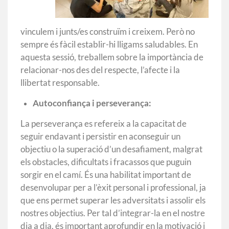
vinculem i junts/es construïm i creixem. Però no
sempre és fàcil establir-hi lligams saludables. En
aquesta sessió, treballem sobre la importància de
relacionar-nos des del respecte, l’afecte i la
llibertat responsable.
Autoconfiança i perseverança:
La perseverança es refereix a la capacitat de
seguir endavant i persistir en aconseguir un
objectiu o la superació d’un desafiament, malgrat
els obstacles, dificultats i fracassos que puguin
sorgir en el camí. És una habilitat important de
desenvolupar per a l’èxit personal i professional, ja
que ens permet superar les adversitats i assolir els
nostres objectius. Per tal d’integrar-la en el nostre
dia a dia, és important aprofundir en la motivació i