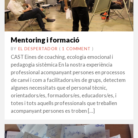
Mentoring i formació
BY
EL DESPERTADOR
ON
2
•
(
1 COMMENT
)
MARÇ
CAST Eines de coaching, ecologia emocional i
2017
pedagogia sistèmica En la nostra experiència
professional acompanyant persones en processos
de canvi i com a facilitadors/es de grups, detectem
algunes necessitats que el personal tècnic,
orientadors/es, formadors/es, educadors/es, i
totes i tots aquells professionals que treballen
acompanyant persones es troben […]