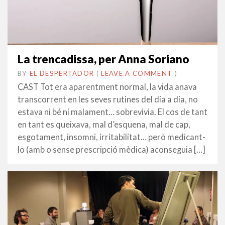
La trencadissa, per Anna Soriano
BY
EL DESPERTADOR
ON
6
•
(
LEAVE A COMMENT
)
MARÇ
CAST Tot era aparentment normal, la vida anava
2017
transcorrent en les seves rutines del dia a dia, no
estava ni bé ni malament… sobrevivia. El cos de tant
en tant es queixava, mal d’esquena, mal de cap,
esgotament, insomni, irritabilitat… però medicant-
lo (amb o sense prescripció mèdica) aconseguia […]