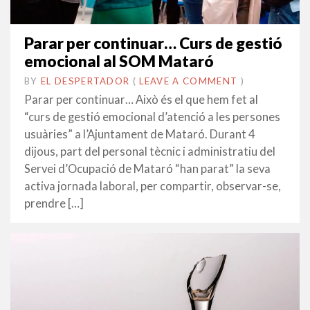
Parar per continuar… Curs de gestió
emocional al SOM Mataró
BY
EL DESPERTADOR
ON
17
•
(
LEAVE A COMMENT
)
MARÇ
Parar per continuar… Això és el que hem fet al
2017
“curs de gestió emocional d’atenció a les persones
usuàries” a l’Ajuntament de Mataró. Durant 4
dijous, part del personal tècnic i administratiu del
Servei d’Ocupació de Mataró “han parat” la seva
activa jornada laboral, per compartir, observar-se,
prendre […]