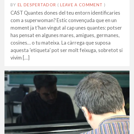
BY
EL DESPERTADOR
ON
24
•
(
LEAVE A COMMENT
)
MAIG
CAST Quantes dones del teu entorn identificaries
2017
com a superwoman? Estic convençuda que en un
moment ja t’han vingut al cap unes quantes: potser
has pensat en algunes mares, amigues, germanes,
cosines… o tu mateixa. La càrrega que suposa
aquesta ‘etiqueta’ pot ser molt feixuga, sobretot si
vivim […]