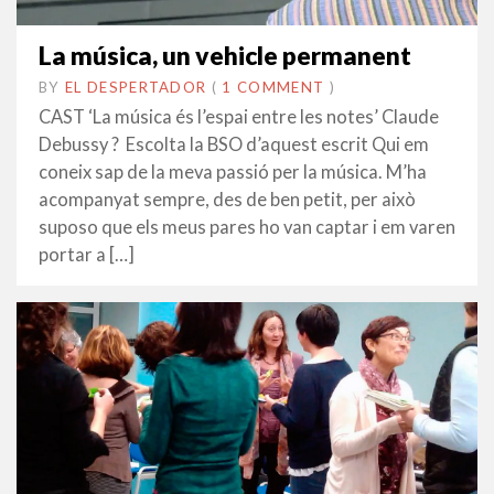
La música, un vehicle permanent
BY
EL DESPERTADOR
ON
28
•
(
1 COMMENT
)
ABRIL
CAST ‘La música és l’espai entre les notes’ Claude
2017
Debussy ? Escolta la BSO d’aquest escrit Qui em
coneix sap de la meva passió per la música. M’ha
acompanyat sempre, des de ben petit, per això
suposo que els meus pares ho van captar i em varen
portar a […]