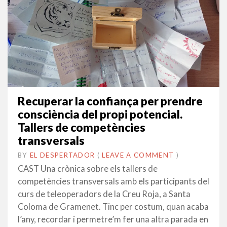
Recuperar la confiança per prendre
consciència del propi potencial.
Tallers de competències
transversals
BY
EL DESPERTADOR
ON
12
•
(
LEAVE A COMMENT
)
GENER
CAST Una crònica sobre els tallers de
2017
competències transversals amb els participants del
curs de teleoperadors de la Creu Roja, a Santa
Coloma de Gramenet. Tinc per costum, quan acaba
l’any, recordar i permetre’m fer una altra parada en