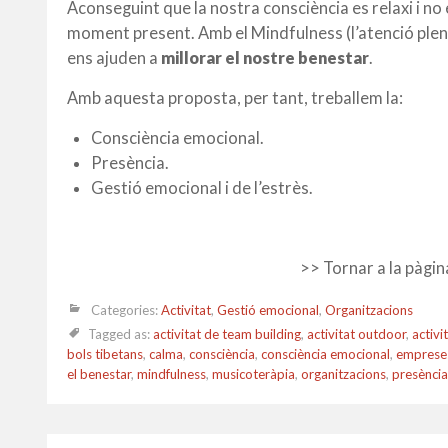
Aconseguint que la nostra consciència es relaxi i no 
moment present. Amb el Mindfulness (l’atenció plena
ens ajuden a
millorar el nostre benestar
.
Amb aquesta proposta, per tant, treballem la:
Consciència emocional.
Presència.
Gestió emocional i de l’estrès.
>> Tornar a la pàgi
Categories:
Activitat
,
Gestió emocional
,
Organitzacions
Tagged as:
activitat de team building
,
activitat outdoor
,
activi
bols tibetans
,
calma
,
consciència
,
consciència emocional
,
emprese
el benestar
,
mindfulness
,
musicoteràpia
,
organitzacions
,
presència