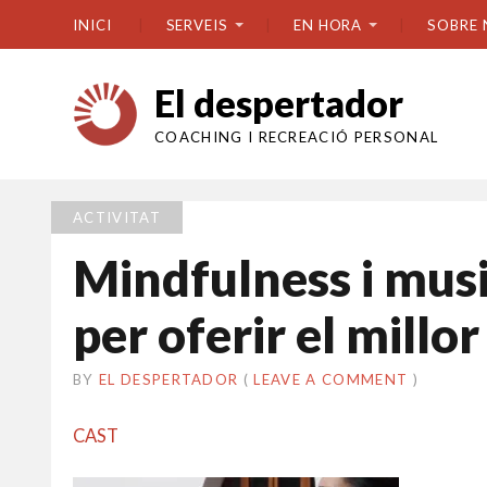
INICI
SERVEIS
EN HORA
SOBRE 
El despertador
COACHING I RECREACIÓ PERSONAL
ACTIVITAT
Mindfulness i mus
per oferir el millor
BY
EL DESPERTADOR
ON
28
•
(
LEAVE A COMMENT
)
JUNY
2018
CAST