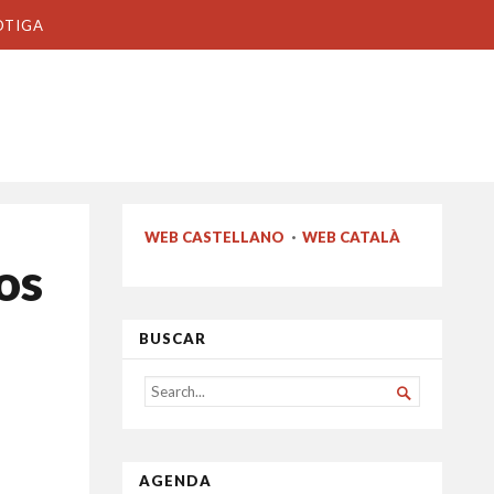
OTIGA
WEB CASTELLANO
·
WEB CATALÀ
os
BUSCAR
SEARCH

FOR...
AGENDA