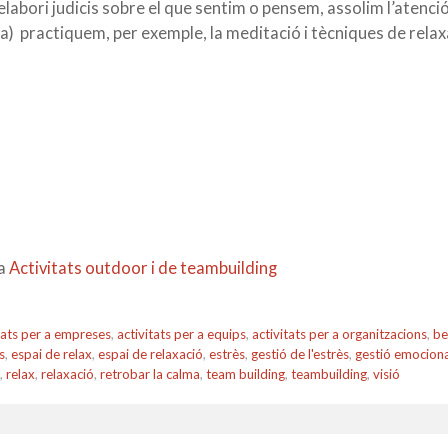
elabori judicis sobre el que sentim o pensem, assolim l’atenció
) practiquem, per exemple, la meditació i tècniques de rela
na
Activitats outdoor i de teambuilding
tats per a empreses
,
activitats per a equips
,
activitats per a organitzacions
,
be
s
,
espai de relax
,
espai de relaxació
,
estrès
,
gestió de l'estrès
,
gestió emociona
,
relax
,
relaxació
,
retrobar la calma
,
team building
,
teambuilding
,
visió