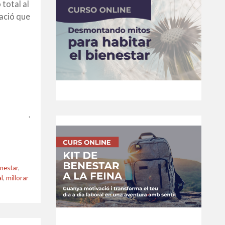
 total al
xació que
.
nestar
,
l
,
millorar