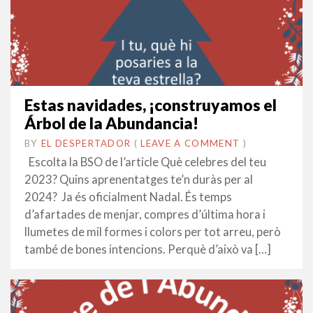
Estas navidades, ¡construyamos el
Árbol de la Abundancia!
BY
EL DESPERTADOR
ON
11
•
(
LEAVE A COMMENT
)
DESEMBRE
Escolta la BSO de l’article Què celebres del teu
2023
2023? Quins aprenentatges te’n duràs per al
2024? Ja és oficialment Nadal. És temps
d’afartades de menjar, compres d’última hora i
llumetes de mil formes i colors per tot arreu, però
també de bones intencions. Perquè d’això va […]