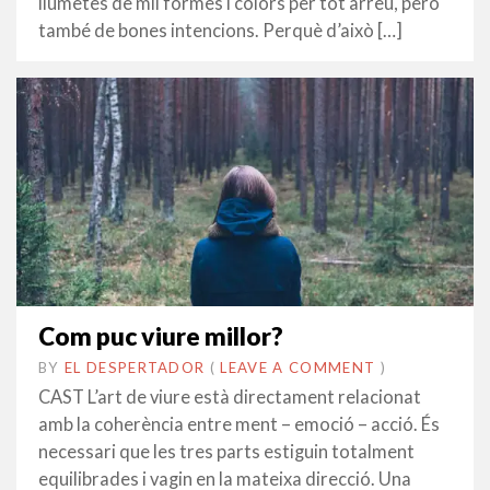
llumetes de mil formes i colors per tot arreu, però
també de bones intencions. Perquè d’això […]
Com puc viure millor?
BY
EL DESPERTADOR
ON
25
•
(
LEAVE A COMMENT
)
GENER
CAST L’art de viure està directament relacionat
2021
amb la coherència entre ment – emoció – acció. És
necessari que les tres parts estiguin totalment
equilibrades i vagin en la mateixa direcció. Una