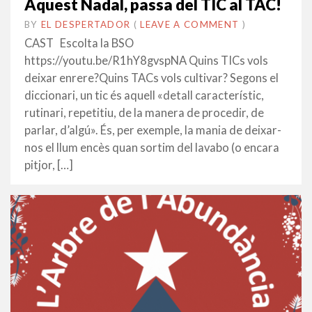
Aquest Nadal, passa del TIC al TAC!
BY
EL DESPERTADOR
ON
13
•
(
LEAVE A COMMENT
)
DESEMBRE
CAST Escolta la BSO
2024
https://youtu.be/R1hY8gvspNA Quins TICs vols
deixar enrere?Quins TACs vols cultivar? Segons el
diccionari, un tic és aquell «detall característic,
rutinari, repetitiu, de la manera de procedir, de
parlar, d’algú». És, per exemple, la mania de deixar-
nos el llum encès quan sortim del lavabo (o encara
pitjor, […]