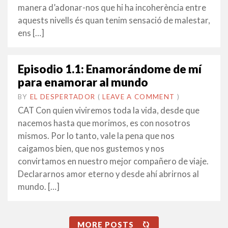
manera d’adonar-nos que hi ha incoherència entre
aquests nivells és quan tenim sensació de malestar,
ens […]
Episodio 1.1: Enamorándome de mí
para enamorar al mundo
BY
EL DESPERTADOR
ON
2
•
(
LEAVE A COMMENT
)
OCTUBRE
CAT Con quien viviremos toda la vida, desde que
2015
nacemos hasta que morimos, es con nosotros
mismos. Por lo tanto, vale la pena que nos
caigamos bien, que nos gustemos y nos
convirtamos en nuestro mejor compañero de viaje.
Declararnos amor eterno y desde ahí abrirnos al
mundo. […]
MORE POSTS