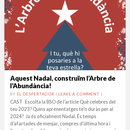
Aquest Nadal, construïm l’Arbre de
l’Abundància!
BY
EL DESPERTADOR
ON
1
•
(
LEAVE A COMMENT
)
DESEMBRE
CAST Escolta la BSO de l’article Què celebres del
2023
teu 2023? Quins aprenentatges te’n duràs per al
2024? Ja és oficialment Nadal. És temps
d’afartades de menjar, compres d’última hora i