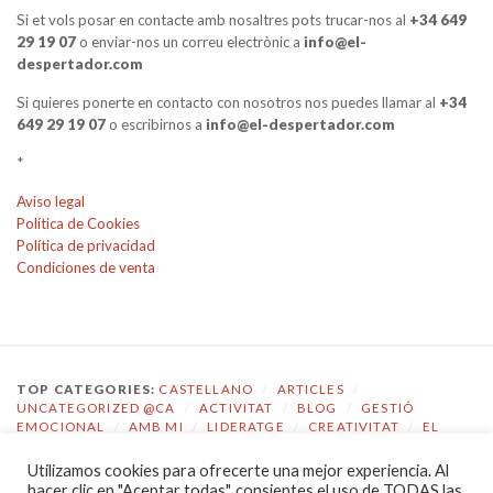
Si et vols posar en contacte amb nosaltres pots trucar-nos al
+34 649
29 19 07
o enviar-nos un correu electrònic a
info@el-
despertador.com
Si quieres ponerte en contacto con nosotros nos puedes llamar al
+34
649 29 19 07
o escribirnos a
info@el-despertador.com
*
Aviso legal
Política de Cookies
Política de privacidad
Condiciones de venta
TOP CATEGORIES:
CASTELLANO
/
ARTICLES
/
UNCATEGORIZED @CA
/
ACTIVITAT
/
BLOG
/
GESTIÓ
EMOCIONAL
/
AMB MI
/
LIDERATGE
/
CREATIVITAT
/
EL
DESPERTADOR
Utilizamos cookies para ofrecerte una mejor experiencia. Al
TOP TAGS:
COACHING
/
GESTIÓ EMOCIONAL
/
ECOLOGIA
hacer clic en "Aceptar todas", consientes el uso de TODAS las