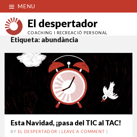
MENU
El despertador
COACHING I RECREACIÓ PERSONAL
Etiqueta:
abundància
Esta Navidad, ¡pasa del TIC al TAC!
BY
EL DESPERTADOR
ON
17
•
(
LEAVE A COMMENT
)