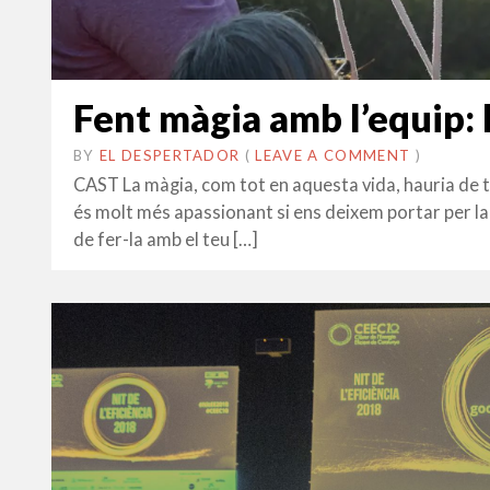
Fent màgia amb l’equip: l
BY
EL DESPERTADOR
ON
31
•
(
LEAVE A COMMENT
)
GENER
CAST La màgia, com tot en aquesta vida, hauria de teni
2022
és molt més apassionant si ens deixem portar per la i
de fer-la amb el teu […]