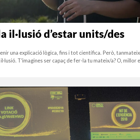
a il·lusió d’estar units/des
r una explicació lògica, fins i tot científica. Però, tanmateix,
l·lusió. T’imagines ser capaç de fer-la tu mateix/a? O, millor 