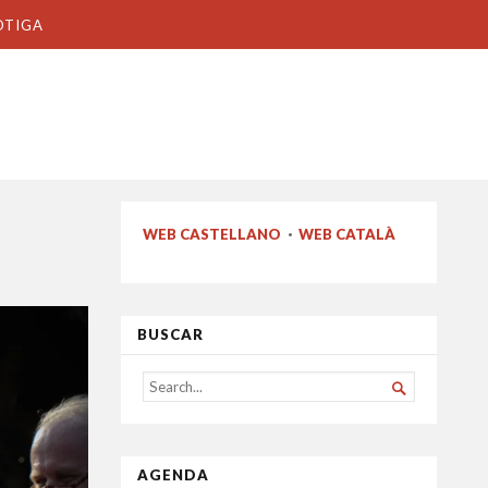
OTIGA
WEB CASTELLANO
·
WEB CATALÀ
BUSCAR
SEARCH

FOR...
AGENDA