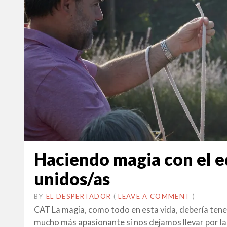
Haciendo magia con el eq
unidos/as
BY
EL DESPERTADOR
ON
31
•
(
LEAVE A COMMENT
)
GENER
CAT La magia, como todo en esta vida, debería tener u
2022
mucho más apasionante si nos dejamos llevar por la 