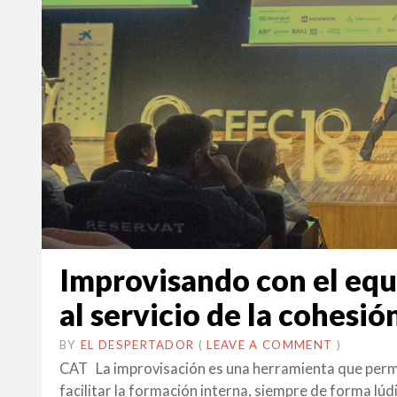
Improvisando con el equ
al servicio de la cohesió
BY
EL DESPERTADOR
ON
31
•
(
LEAVE A COMMENT
)
GENER
CAT La improvisación es una herramienta que permite
2022
facilitar la formación interna, siempre de forma lúdi