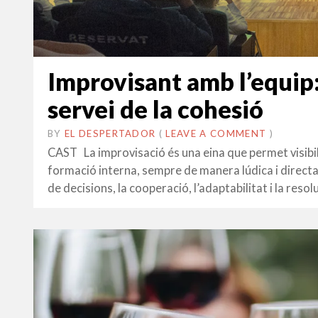
Improvisant amb l’equip:
servei de la cohesió
BY
EL DESPERTADOR
ON
31
•
(
LEAVE A COMMENT
)
GENER
CAST La improvisació és una eina que permet visibili
2022
formació interna, sempre de manera lúdica i directa. 
de decisions, la cooperació, l’adaptabilitat i la resol