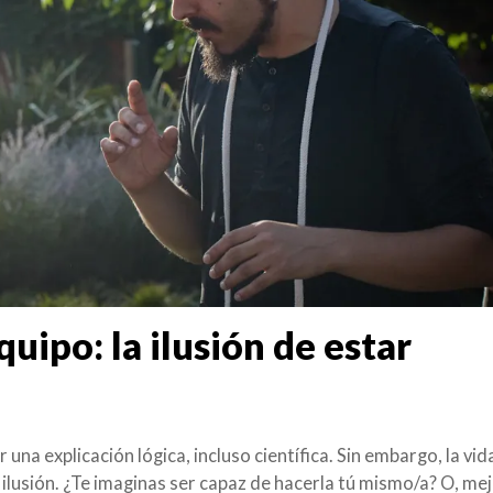
uipo: la ilusión de estar
na explicación lógica, incluso científica. Sin embargo, la vid
ilusión. ¿Te imaginas ser capaz de hacerla tú mismo/a? O, mej