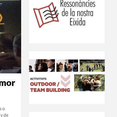
umor
s o
 y de