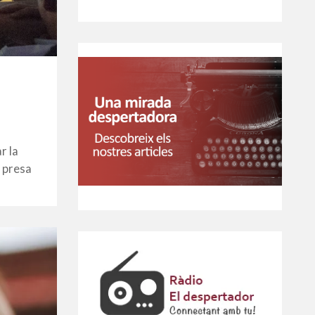
r la
a presa