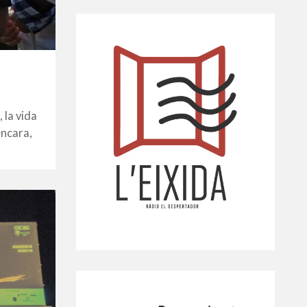
 la vida
encara,