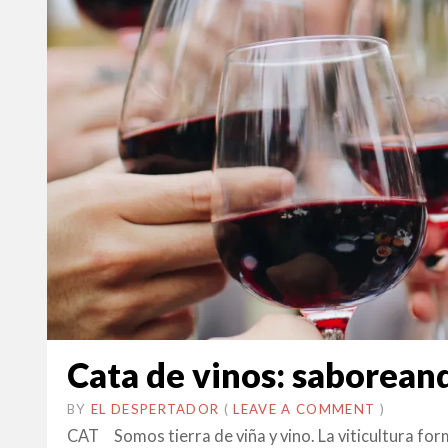
Cata de vinos: saborean
BY
EL DESPERTADOR
ON
31
•
(
LEAVE A COMMENT
)
GENER
CAT Somos tierra de viña y vino. La viticultura for