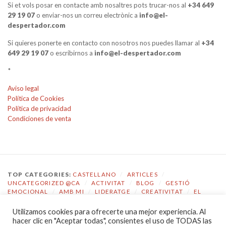
Si et vols posar en contacte amb nosaltres pots trucar-nos al
+34 649
29 19 07
o enviar-nos un correu electrònic a
info@el-
despertador.com
Si quieres ponerte en contacto con nosotros nos puedes llamar al
+34
649 29 19 07
o escribirnos a
info@el-despertador.com
*
Aviso legal
Política de Cookies
Política de privacidad
Condiciones de venta
TOP CATEGORIES:
CASTELLANO
/
ARTICLES
/
UNCATEGORIZED @CA
/
ACTIVITAT
/
BLOG
/
GESTIÓ
EMOCIONAL
/
AMB MI
/
LIDERATGE
/
CREATIVITAT
/
EL
DESPERTADOR
Utilizamos cookies para ofrecerte una mejor experiencia. Al
TOP TAGS:
COACHING
/
GESTIÓ EMOCIONAL
/
ECOLOGIA
hacer clic en "Aceptar todas", consientes el uso de TODAS las
EMOCIONAL
/
EL DESPERTADOR
/
CONSCIÈNCIA
/