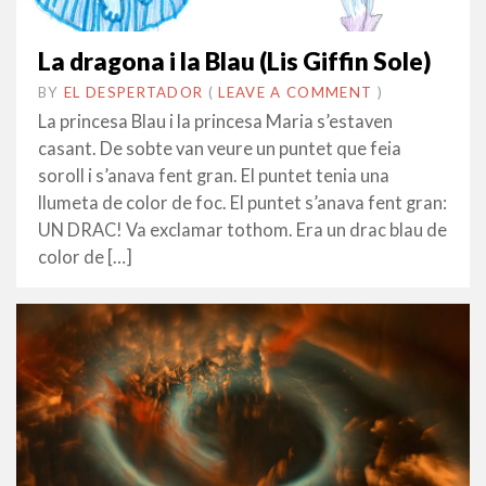
La dragona i la Blau (Lis Giffin Sole)
BY
EL DESPERTADOR
ON
20
•
(
LEAVE A COMMENT
)
ABRIL
La princesa Blau i la princesa Maria s’estaven
2023
casant. De sobte van veure un puntet que feia
soroll i s’anava fent gran. El puntet tenia una
llumeta de color de foc. El puntet s’anava fent gran:
UN DRAC! Va exclamar tothom. Era un drac blau de
color de […]