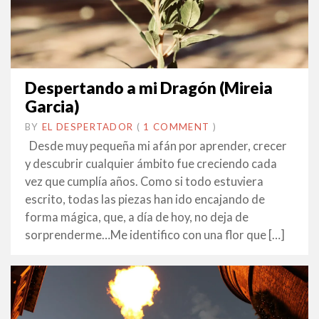
Despertando a mi Dragón (Mireia
Garcia)
BY
EL DESPERTADOR
ON
25
•
(
1 COMMENT
)
ABRIL
Desde muy pequeña mi afán por aprender, crecer
2022
y descubrir cualquier ámbito fue creciendo cada
vez que cumplía años. Como si todo estuviera
escrito, todas las piezas han ido encajando de
forma mágica, que, a día de hoy, no deja de
sorprenderme…Me identifico con una flor que […]