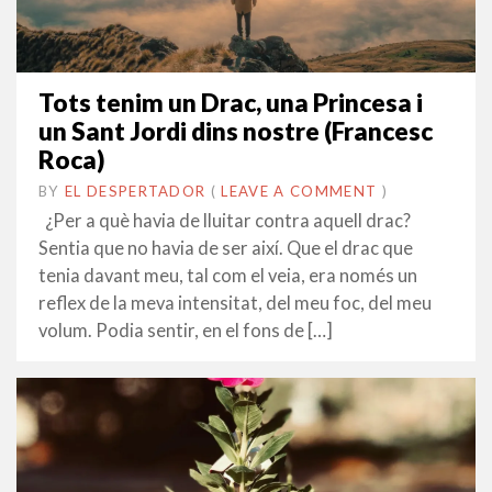
Tots tenim un Drac, una Princesa i
un Sant Jordi dins nostre (Francesc
Roca)
BY
EL DESPERTADOR
ON
25
•
(
LEAVE A COMMENT
)
ABRIL
¿Per a què havia de lluitar contra aquell drac?
2022
Sentia que no havia de ser així. Que el drac que
tenia davant meu, tal com el veia, era només un
reflex de la meva intensitat, del meu foc, del meu
volum. Podia sentir, en el fons de […]