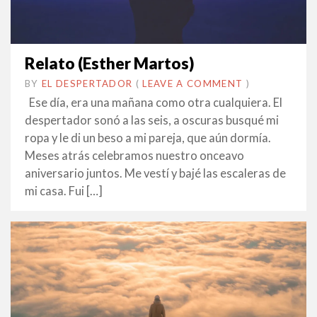
Relato (Esther Martos)
BY
EL DESPERTADOR
ON
25
•
(
LEAVE A COMMENT
)
ABRIL
Ese día, era una mañana como otra cualquiera. El
2022
despertador sonó a las seis, a oscuras busqué mi
ropa y le di un beso a mi pareja, que aún dormía.
Meses atrás celebramos nuestro onceavo
aniversario juntos. Me vestí y bajé las escaleras de
mi casa. Fui […]