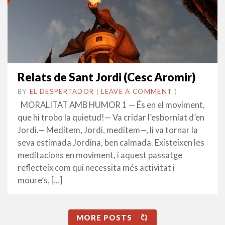
Relats de Sant Jordi (Cesc Aromir)
BY
EL DESPERTADOR
ON
22
•
(
LEAVE A COMMENT
)
ABRIL
MORALITAT AMB HUMOR 1 — És en el moviment,
2022
que hi trobo la quietud!— Va cridar l’esborniat d’en
Jordi.— Meditem, Jordi, meditem—, li va tornar la
seva estimada Jordina, ben calmada. Existeixen les
meditacions en moviment, i aquest passatge
reflecteix com qui necessita més activitat i
moure’s, […]
MORE POSTS