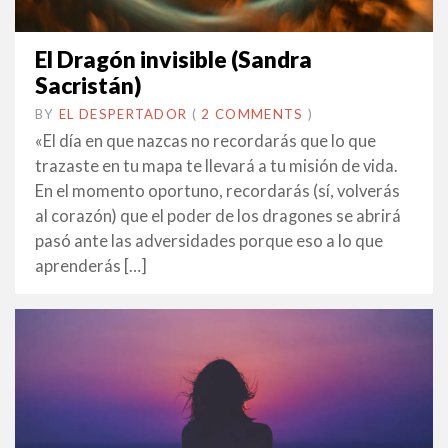
El Dragón invisible (Sandra
Sacristán)
BY
EL DESPERTADOR
ON
25
•
(
2 COMMENTS
)
ABRIL
«El día en que nazcas no recordarás que lo que
2022
trazaste en tu mapa te llevará a tu misión de vida.
En el momento oportuno, recordarás (sí, volverás
al corazón) que el poder de los dragones se abrirá
pasó ante las adversidades porque eso a lo que
aprenderás […]