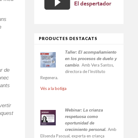
uns
n
PRODUCTES DESTACATS
Taller:
El acompañamiento
en los procesos de duelo y
Amb Vera Santos,
cambio
.
ar de
directora de l’Instituto
onec
Regenera.
nants
Vés a la botiga
ertir
Webinar: La crianza
aquest
respetuosa como
oportunidad de
Amb
crecimiento personal.
Elisenda Pascual, experta en criança