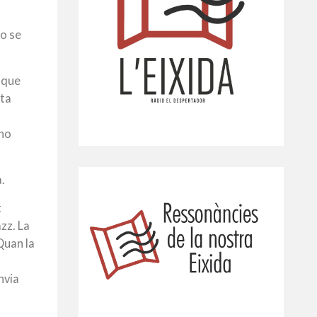
no se
 que
nta
 no
.
t
zz. La
Q
uan la
nvia