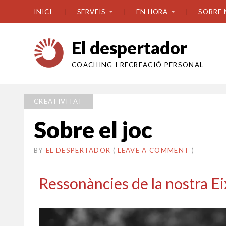
INICI
SERVEIS
EN HORA
SOBRE 
El despertador
COACHING I RECREACIÓ PERSONAL
CREATIVITAT
Sobre el joc
BY
EL DESPERTADOR
ON
8
•
(
LEAVE A COMMENT
)
JULIOL
2026
Ressonàncies de la nostra Ei