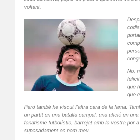
voltant.
Despr
codis
porta
compe
perso
congr
No, n
felic
que h
que e
Però també he viscut l’altra cara de la fama. Ta
un partit en una batalla campal, una afició en un
fanatisme futbolístic, barrejat amb la vostra por 
suposadament en nom meu.