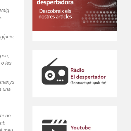
 vaig
de
egípcia,
 poc;
 o les
lemanys
a una
mi no
amb
al meu