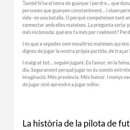
També hi ha el tema de guanyar i perdre… que dona
persones que guanyen constantment… i viuen perm
vida- en una batalla.
O perquè competeixen tant amb
connectar amb elles mateixes.
La pregunta seria: 
més incòmoda: què ens fa més por realment? Per
I és que a vegades som nosaltres mateixes qui en
dignes de jugar la nostra pròpia partida, de traçar
I malgrat tot… seguim jugant. En l’amor, en la feina
dia.
Segurament perquè jugar no és només entreten
imaginació. Més presència. Més humor.
I menys ne
de jugar sinó aprendre a jugar millor.
La història de la pilota de fu