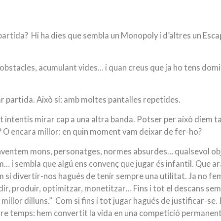
partida?
Hi ha dies que sembla un Monopoly i d’altres un Esc
 obstacles, acumulant vides… i quan creus que ja ho tens dom
r partida.
Això sí: amb moltes pantalles repetides.
at intentis mirar cap a una altra banda.
Potser per això diem ta
?
O encara millor: en quin moment vam deixar de fer-ho?
nventem mons, personatges, normes absurdes… qualsevol ob
m… i sembla que algú ens convenç que jugar és infantil. Que a
 si divertir-nos hagués de tenir sempre una utilitat.
Ja no fe
ndir, produir, optimitzar, monetitzar…
Fins i tot el descans se
illor dilluns.”
Com si fins i tot jugar hagués de justificar-se.
stre temps: hem convertit la vida en una competició permanent