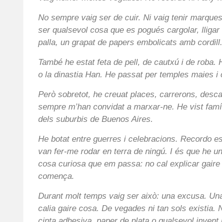
No sempre vaig ser de cuir. Ni vaig tenir marques,
ser qualsevol cosa que es pogués cargolar, lligar 
palla, un grapat de papers embolicats amb cordill
També he estat feta de pell, de cautxú i de roba. H
o la dinastia Han. He passat per temples maies 
Però sobretot, he creuat places, carrerons, descam
sempre m’han convidat a marxar-ne. He vist famí
dels suburbis de Buenos Aires.
He botat entre guerres i celebracions. Recordo e
van fer-me rodar en terra de ningú. I és que he u
cosa curiosa que em passa: no cal explicar gaire 
comença.
Durant molt temps vaig ser això: una excusa. Una
calia gaire cosa. De vegades ni tan sols existia.
cinta adhesiva, paper de plata o qualsevol invent