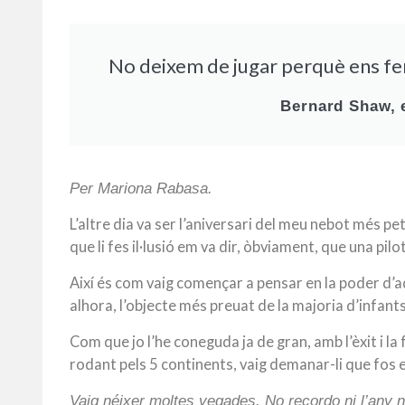
No deixem de jugar perquè ens fe
Bernard Shaw, e
Per Mariona Rabasa.
L’altre dia va ser l’aniversari del meu nebot més pe
que li fes il·lusió em va dir, òbviament, que una pil
Així és com vaig començar a pensar en la poder d’aq
alhora, l’objecte més preuat de la majoria d’infant
Com que jo l’he coneguda ja de gran, amb l’èxit i la 
rodant pels 5 continents, vaig demanar-li que fos ell
Vaig néixer moltes vegades. No recordo ni l’any ni