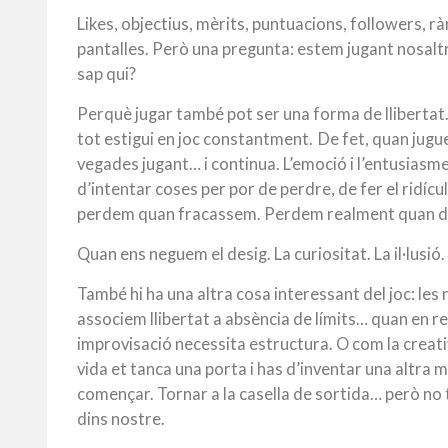
Likes, objectius, mèrits, puntuacions, followers, 
pantalles. Però una pregunta: estem jugant nosaltr
sap qui?
Perquè jugar també pot ser una forma de llibertat
tot estigui en joc constantment.
De fet, quan jugu
vegades jugant… i continua. L’emoció i l’entusiasm
d’intentar coses per por de perdre, de fer el ridícul 
perdem quan fracassem. Perdem realment quan dei
Quan ens neguem el desig. La curiositat. La il·lusió.
També hi ha una altra cosa interessant del joc: les
associem llibertat a absència de límits… quan en re
improvisació necessita estructura.
O com la creati
vida et tanca una porta i has d’inventar una altra m
començar. Tornar a la casella de sortida… però no
dins nostre.