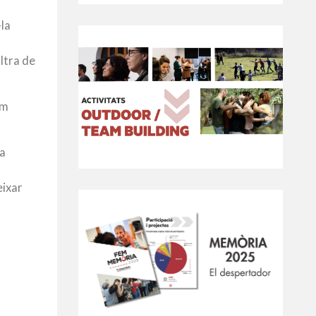
la
ltra de
im
da
eixar