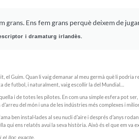
m grans. Ens fem grans perquè deixem de jugar
scriptor i dramaturg irlandès.
tit, el Guim. Quan li vaig demanar al meu germà què li podria r
ota de futbol, i naturalment, vaig escollir la del Mundial…
uella i de totes les pilotes. En com una simple esfera pot ser,
s d’arreu del món i una de les indústries més complexes i milio
fama ben instal·lades al seu nucli d’aire i després d’anys rodant
a qui ens relatés avui la seva història. Això és el que em va ex
 el lloc exacte.