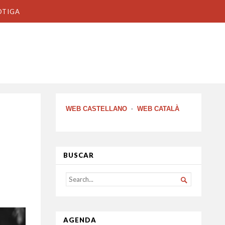
OTIGA
WEB CASTELLANO
·
WEB CATALÀ
BUSCAR
SEARCH

FOR...
AGENDA