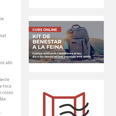
ape
inat
nt allò
jecte
ra toca
m coses
mbla
I
.