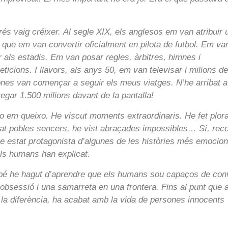
és vaig créixer. Al segle XIX, els anglesos em van atribuir 
 que em van convertir oficialment en pilota de futbol. Em va
r als estadis. Em van posar regles, àrbitres, himnes i
ticions. I llavors, als anys 50, em van televisar i milions de
nes van començar a seguir els meus viatges. N’he arribat a
egar 1.500 milions davant de la pantalla!
o em queixo. He viscut moments extraordinaris. He fet plor
itat pobles sencers, he vist abraçades impossibles… Sí, rec
e estat protagonista d’algunes de les històries més emocio
ls humans han explicat.
mbé he hagut d’aprendre que els humans sou capaços de conv
a obsessió i una samarreta en una frontera. Fins al punt que 
a la diferència, ha acabat amb la vida de persones innocents