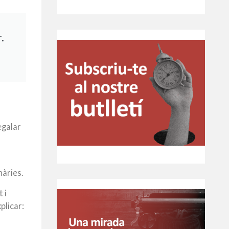
.
egalar
nàries.
 i
plicar: