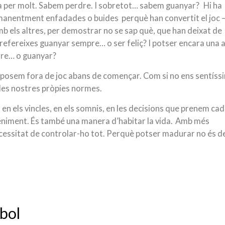
 per molt.
Sabem perdre. I sobretot… sabem guanyar?
H
i ha
anentment enfadades o buides perquè han convertit el joc –
 els altres, per demostrar no se sap què, que han deixat de
prefereixes guanyar sempre… o ser feliç?
I potser encara una a
dre… o guanyar?
s posem fora de joc abans de començar.
Com si no ens sentíss
 les nostres pròpies normes.
, en els vincles, en els somnis, en les decisions que prenem ca
iment. És també una manera d’habitar la vida.
Amb més
cessitat de controlar-ho tot.
Perquè potser madurar no és d
tbol