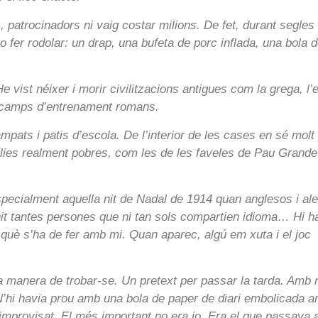
 patrocinadors ni vaig costar milions. De fet, durant segles
o fer rodolar: un drap, una bufeta de porc inflada, una bola 
.
e vist néixer i morir civilitzacions antigues com la grega, l’
i camps d’entrenament romans.
pats i patis d’escola. De l’interior de les cases en sé molt
lies realment pobres, com les de les faveles de Pau Grande
specialment aquella nit de Nadal de 1914 quan anglesos i a
nit tantes persones que ni tan sols compartien idioma… Hi h
què s’ha de fer amb mi. Quan aparec, algú em xuta i el joc
 manera de trobar-se. Un pretext per passar la tarda. Amb 
 N’hi havia prou amb una bola de paper de diari embolicada 
 improvisat. El més important no era jo. Era el que passava 