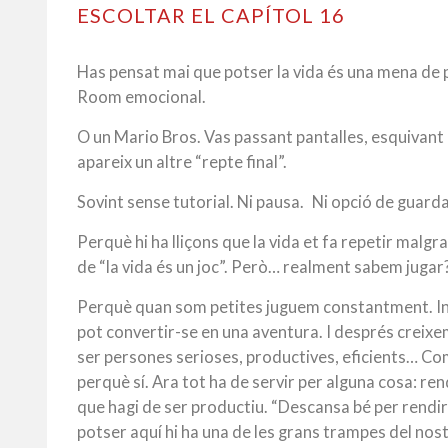
ESCOLTAR EL CAPÍTOL 16
Has pensat mai que potser la vida és una mena de 
Room emocional.
O un Mario Bros. Vas passant pantalles, esquivant
apareix un altre “repte final”.
Sovint sense tutorial.
Ni pausa.
Ni opció de guarda
Perquè hi ha lliçons que la vida et fa repetir malgr
de “la vida és un joc”. Però… realment sabem jugar
Perquè quan som petites juguem constantment. I
pot convertir-se en una aventura.
I després creixe
ser persones serioses, productives, eficients…
Com
perquè sí. Ara tot ha de servir per alguna cosa: re
que hagi de ser productiu.
“Descansa bé per rendir m
potser aquí hi ha una de les grans trampes del no