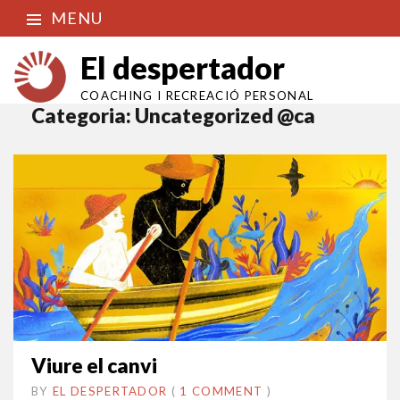
MENU
El despertador
COACHING I RECREACIÓ PERSONAL
Categoria:
Uncategorized @ca
Viure el canvi
BY
EL DESPERTADOR
ON
8
•
(
1 COMMENT
)