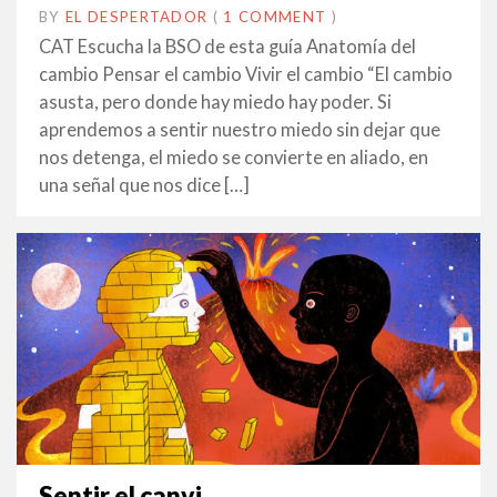
BY
EL DESPERTADOR
ON
8
•
(
1 COMMENT
)
JUNY
CAT Escucha la BSO de esta guía Anatomía del
2021
cambio Pensar el cambio Vivir el cambio “El cambio
asusta, pero donde hay miedo hay poder. Si
aprendemos a sentir nuestro miedo sin dejar que
nos detenga, el miedo se convierte en aliado, en
una señal que nos dice […]
Sentir el canvi