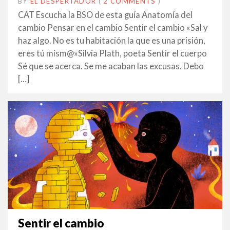
BY
EL DESPERTADOR
ON
8
•
(
2 COMMENTS
)
JUNY
CAT Escucha la BSO de esta guía Anatomía del
2021
cambio Pensar en el cambio Sentir el cambio «Sal y
haz algo. No es tu habitación la que es una prisión,
eres tú mism@»Silvia Plath, poeta Sentir el cuerpo
Sé que se acerca. Se me acaban las excusas. Debo
[…]
Sentir el cambio