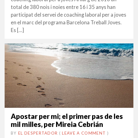
total de 380 nois i noies entre 16 i 35 anys han
participat del servei de coaching laboral per a joves
en el marc del programa Barcelona Treball Joves.
Es […]
Apostar per mi; el primer pas de les
mil milles, per Mireia Cebrián
BY
EL DESPERTADOR
ON
8
•
(
LEAVE A COMMENT
)