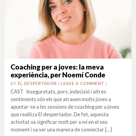
Coaching per a joves: la meva
experiència, per Noemí Conde
BY
EL DESPERTADOR
ON
30
•
(
LEAVE A COMMENT
)
GENER
CAST Inseguretats, pors, indecisió i altres
2018
sentiments són els que atrauen molts joves a
apuntar-se a les sessions de coaching per a joves
que realitza El despertador. De fet, aquesta
activitat va significar molt per a mi en el seu
moment i va ser una manera de connectar […]