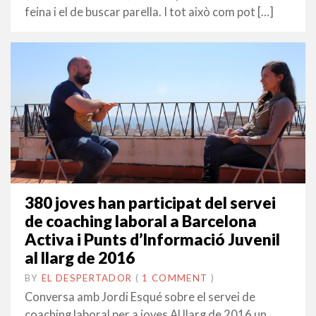
feina i el de buscar parella. I tot això com pot […]
380 joves han participat del servei
de coaching laboral a Barcelona
Activa i Punts d’Informació Juvenil
al llarg de 2016
BY
EL DESPERTADOR
ON
11
•
(
1 COMMENT
)
ABRIL
Conversa amb Jordi Esqué sobre el servei de
2017
coaching laboral per a joves Al llarg de 2016 un