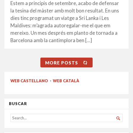
FEBRER
Estem a principis de setembre, acabo de defensar
2017
la tesina del màster amb molt bon resultat. En uns
dies tinc programat un viatge a Sri Lanka i Les
Maldives: m’agrada autoregalar-me el que em
mereixo. Un mes després em planto de tornada a
Barcelona amb la cantimplora ben […]
MORE POSTS
WEB CASTELLANO
·
WEB CATALÀ
BUSCAR
SEARCH

FOR...