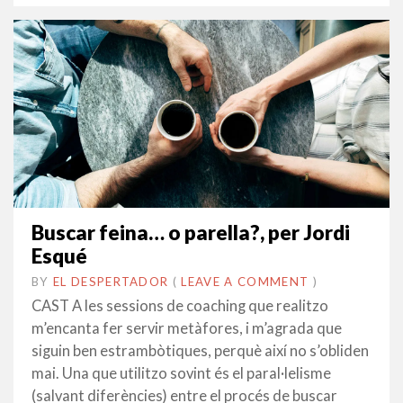
Buscar feina… o parella?, per Jordi
Esqué
BY
EL DESPERTADOR
ON
15
•
(
LEAVE A COMMENT
)
SETEMBRE
CAST A les sessions de coaching que realitzo
2017
m’encanta fer servir metàfores, i m’agrada que
siguin ben estrambòtiques, perquè així no s’obliden
mai. Una que utilitzo sovint és el paral·lelisme
(salvant diferències) entre el procés de buscar