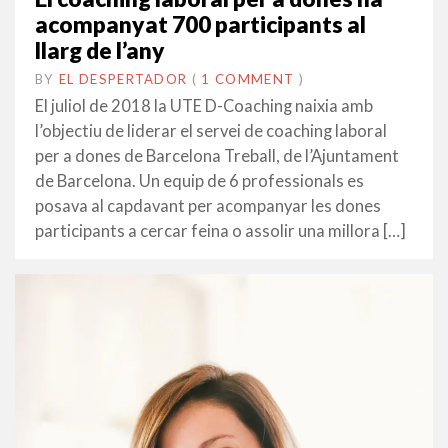
acompanyat 700 participants al
llarg de l’any
BY
EL DESPERTADOR
ON
26
•
(
1 COMMENT
)
JUNY
El juliol de 2018 la UTE D-Coaching naixia amb
2019
l’objectiu de liderar el servei de coaching laboral
per a dones de Barcelona Treball, de l’Ajuntament
de Barcelona. Un equip de 6 professionals es
posava al capdavant per acompanyar les dones
participants a cercar feina o assolir una millora […]