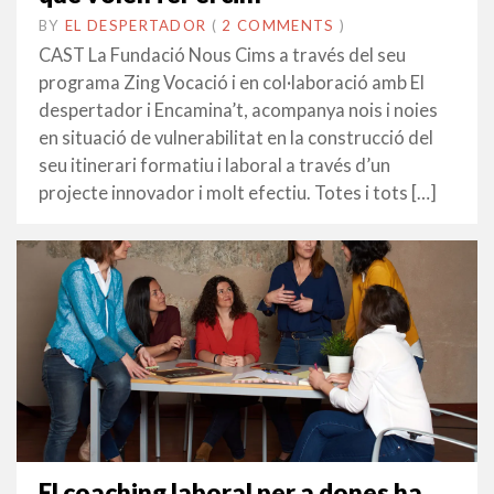
BY
EL DESPERTADOR
ON
10
•
(
2 COMMENTS
)
NOVEMBRE
CAST La Fundació Nous Cims a través del seu
2020
programa Zing Vocació i en col·laboració amb El
despertador i Encamina’t, acompanya nois i noies
en situació de vulnerabilitat en la construcció del
seu itinerari formatiu i laboral a través d’un
projecte innovador i molt efectiu. Totes i tots […]
El coaching laboral per a dones ha