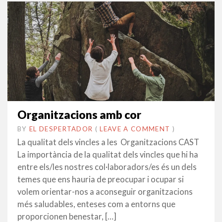
Organitzacions amb cor
BY
EL DESPERTADOR
ON
16
•
(
LEAVE A COMMENT
)
JUNY
La qualitat dels vincles a les Organitzacions CAST
2022
La importància de la qualitat dels vincles que hi ha
entre els/les nostres col·laboradors/es és un dels
temes que ens hauria de preocupar i ocupar si
volem orientar-nos a aconseguir organitzacions
més saludables, enteses com a entorns que
proporcionen benestar, […]