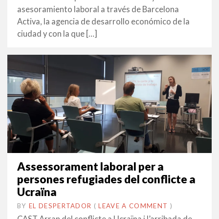
asesoramiento laboral a través de Barcelona
Activa, la agencia de desarrollo económico de la
ciudad y con la que […]
Assessorament laboral per a
persones refugiades del conflicte a
Ucraïna
BY
EL DESPERTADOR
ON
14
•
(
LEAVE A COMMENT
)
JUNY