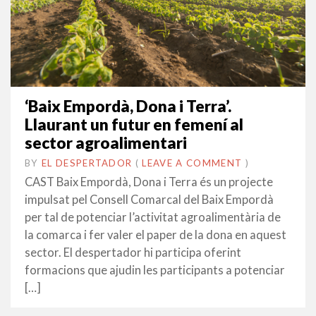
‘Baix Empordà, Dona i Terra’.
Llaurant un futur en femení al
sector agroalimentari
BY
EL DESPERTADOR
ON
6
•
(
LEAVE A COMMENT
)
OCTUBRE
CAST Baix Empordà, Dona i Terra és un projecte
2022
impulsat pel Consell Comarcal del Baix Empordà
per tal de potenciar l’activitat agroalimentària de
la comarca i fer valer el paper de la dona en aquest
sector. El despertador hi participa oferint
formacions que ajudin les participants a potenciar
[…]