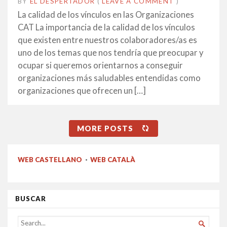
BY
EL DESPERTADOR
ON
5
•
(
LEAVE A COMMENT
)
MAIG
La calidad de los vínculos en las Organizaciones
2022
CAT La importancia de la calidad de los vínculos
que existen entre nuestros colaboradores/as es
uno de los temas que nos tendría que preocupar y
ocupar si queremos orientarnos a conseguir
organizaciones más saludables entendidas como
organizaciones que ofrecen un […]
MORE POSTS
WEB CASTELLANO
·
WEB CATALÀ
BUSCAR
SEARCH
