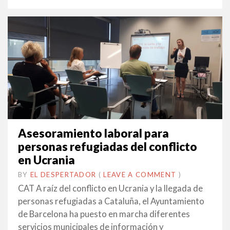
Asesoramiento laboral para
personas refugiadas del conflicto
en Ucrania
BY
EL DESPERTADOR
ON
14
•
(
LEAVE A COMMENT
)
JUNY
CAT A raíz del conflicto en Ucrania y la llegada de
2022
personas refugiadas a Cataluña, el Ayuntamiento
de Barcelona ha puesto en marcha diferentes
servicios municipales de información y