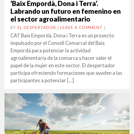
‘Baix Empordà, Dona i Terra’.
Labrando un futuro en femenino en
el sector agroalimentario
BY
EL DESPERTADOR
ON
11
•
(
LEAVE A COMMENT
)
OCTUBRE
CAT Baix Empordà, Dona i Terra es un proyecto
2022
impulsado por el Consell Comarcal del Baix
Empordà para potenciar la actividad
agroalimentaria de la comarca y hacer valer el
papel de la mujer en este sector. El despertador
participa ofreciendo formaciones que ayuden a las
participantes a potenciar […]