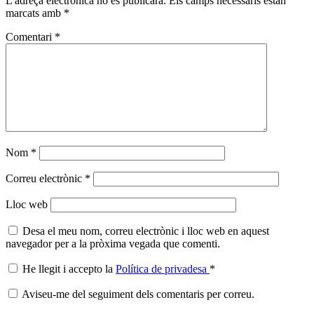
L'adreça electrònica no es publicarà.
Els camps necessaris estan
marcats amb
*
Comentari
*
Nom
*
Correu electrònic
*
Lloc web
Desa el meu nom, correu electrònic i lloc web en aquest
navegador per a la pròxima vegada que comenti.
He llegit i accepto la
Política de privadesa
*
Aviseu-me del seguiment dels comentaris per correu.