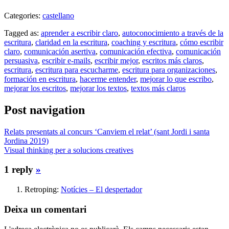
Categories:
castellano
Tagged as:
aprender a escribir claro
,
autoconocimiento a través de la
escritura
,
claridad en la escritura
,
coaching y escritura
,
cómo escribir
claro
,
comunicación asertiva
,
comunicación efectiva
,
comunicación
persuasiva
,
escribir e-mails
,
escribir mejor
,
escritos más claros
,
escritura
,
escritura para escucharme
,
escritura para organizaciones
,
formación en escritura
,
hacerme entender
,
mejorar lo que escribo
,
mejorar los escritos
,
mejorar los textos
,
textos más claros
Post navigation
Relats presentats al concurs ‘Canviem el relat’ (sant Jordi i santa
Jordina 2019)
Visual thinking per a solucions creatives
1 reply
»
Retroping:
Notícies – El despertador
Deixa un comentari