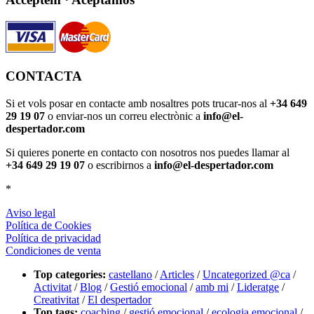
CONTACTA
Si et vols posar en contacte amb nosaltres pots trucar-nos al
+34 649
29 19 07
o enviar-nos un correu electrònic a
info@el-
despertador.com
Si quieres ponerte en contacto con nosotros nos puedes llamar al
+34 649 29 19 07
o escribirnos a
info@el-despertador.com
*
Aviso legal
Política de Cookies
Política de privacidad
Condiciones de venta
Top categories:
castellano
/
Articles
/
Uncategorized @ca
/
Activitat
/
Blog
/
Gestió emocional
/
amb mi
/
Lideratge
/
Creativitat
/
El despertador
Top tags:
coaching
/
gestió emocional
/
ecologia emocional
/