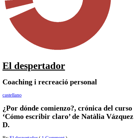
El despertador
Coaching i recreació personal
castellano
¿Por dónde comienzo?, crónica del curso
‘Cómo escribir claro’ de Natàlia Vázquez
D.
By
El despertador
on
8
•
(
1 Comment
)