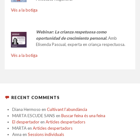
Vés a la botiga
Webinar: La crianza respetuosa como
oportunidad de crecimiento personal.
Amb
Elisenda Pascual, experta en criança respectuosa.
Vés a la botiga
RECENT COMMENTS
Diana Hermoso
en
Cultivant l’abundància
MARTA ESCUDE SANS
en
Buscar feina és una feina
El despertador
en
Articles despertadors
MARTA
en
Articles despertadors
Anna
en
Sessions individuals