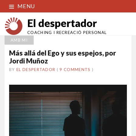
MENU
El despertador
COACHING I RECREACIÓ PERSONAL
AMB MI
Más allá del Ego y sus espejos, por
Jordi Muñoz
BY
EL DESPERTADOR
ON
19
•
(
9 COMMENTS
)
SETEMBRE
2018