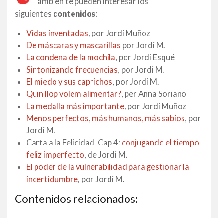
También te pueden interesar los
siguientes
contenidos
:
Vidas inventadas
, por Jordi Muñoz
De máscaras y mascarillas
por Jordi M.
La condena de la mochila
, por Jordi Esqué
Sintonizando frecuencias
, por Jordi M.
El miedo y sus caprichos
, por Jordi M.
Quin llop volem alimentar?
, per Anna Soriano
La medalla más importante
, por Jordi Muñoz
Menos perfectos, más humanos, más sabios
, por
Jordi M.
Carta a la Felicidad. Cap 4:
conjugando el tiempo
feliz imperfecto
, de Jordi M.
El poder de la vulnerabilidad para gestionar la
incertidumbre
, por Jordi M.
Contenidos relacionados: