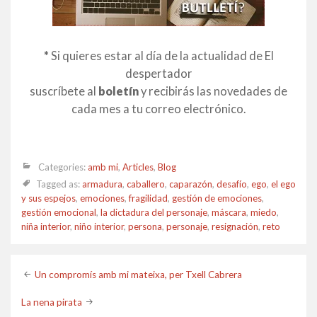
*
Si quieres estar al día de la actualidad de El
despertador
suscríbete al
boletín
y recibirás las novedades de
cada mes a tu correo electrónico.
Categories:
amb mi
,
Articles
,
Blog
Tagged as:
armadura
,
caballero
,
caparazón
,
desafío
,
ego
,
el ego
y sus espejos
,
emociones
,
fragilidad
,
gestión de emociones
,
gestión emocional
,
la dictadura del personaje
,
máscara
,
miedo
,
niña interior
,
niño interior
,
persona
,
personaje
,
resignación
,
reto
Post
Un compromís amb mi mateixa, per Txell Cabrera
navigation
La nena pirata