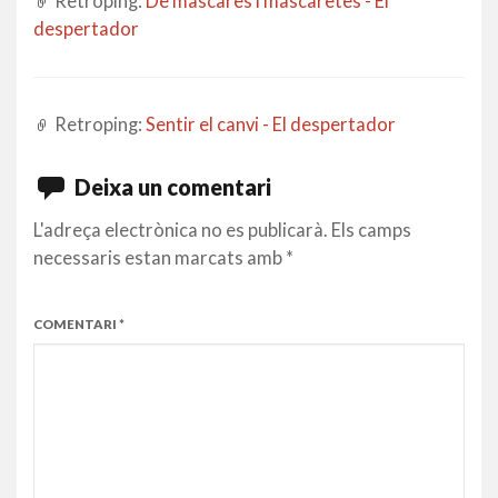
Retroping:
De màscares i mascaretes - El
despertador
Retroping:
Sentir el canvi - El despertador
Deixa un comentari
L'adreça electrònica no es publicarà.
Els camps
necessaris estan marcats amb
*
COMENTARI
*