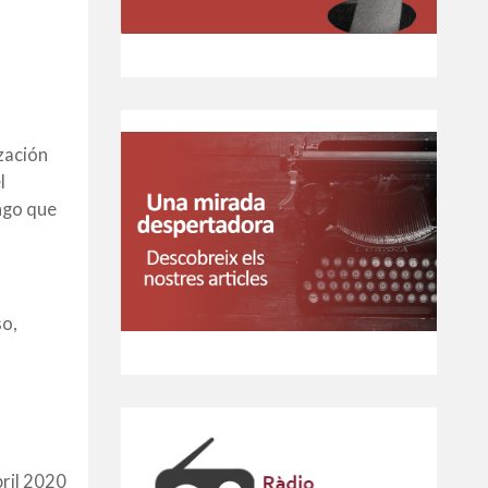
zación
l
ngo que
so,
bril 2020