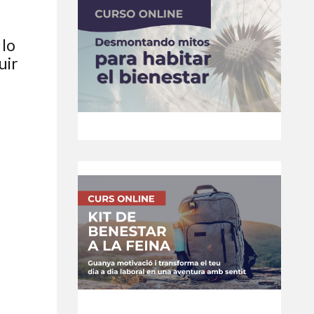
 lo
uir