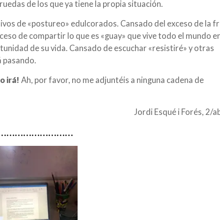
ruedas de los que ya tiene la propia situación.
ivos de «postureo» edulcorados. Cansado del exceso de la f
exceso de compartir lo que es «guay» que vive todo el mundo e
unidad de su vida. Cansado de escuchar «resistiré» y otras
á pasando.
o irá!
Ah, por favor, no me adjuntéis a ninguna cadena de
Jordi Esqué i Forés, 2/a
………………………