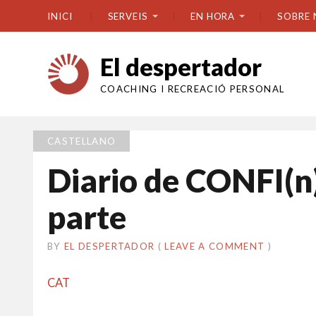
INICI
SERVEIS
EN HORA
SOBRE 
El despertador
COACHING I RECREACIÓ PERSONAL
CASTELLANO
Diario de CONFI(
parte
BY
EL DESPERTADOR
ON
13
•
(
LEAVE A COMMENT
)
GENER
2020
CAT