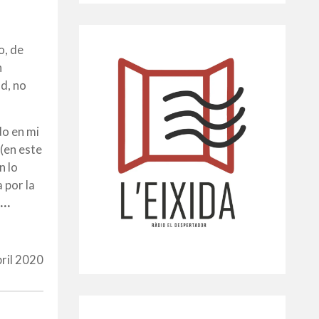
o, de
n
ad, no
do en mi
 (en este
n lo
 por la
o…
bril 2020