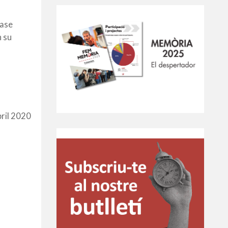
rase
n su
bril 2020