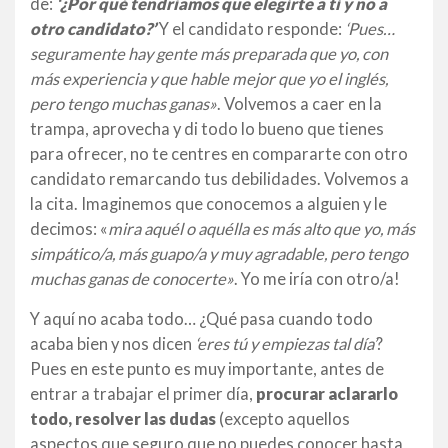
de:
‘¿Por qué tendríamos que elegirte a ti y no a
otro candidato?’
Y el candidato responde:
‘Pues…
seguramente hay gente más preparada que yo, con
más experiencia y que hable mejor que yo el inglés,
pero tengo muchas ganas»
. Volvemos a caer en la
trampa, aprovecha y di todo lo bueno que tienes
para ofrecer, no te centres en compararte con otro
candidato remarcando tus debilidades. Volvemos a
la cita. Imaginemos que conocemos a alguien y le
decimos: «
mira aquél o aquélla es más alto que yo, más
simpático/a, más guapo/a y muy agradable, pero tengo
muchas ganas de conocerte»
. Yo me iría con otro/a!
Y aquí no acaba todo… ¿Qué pasa cuando todo
acaba bien y nos dicen
‘eres tú y empiezas tal día’
?
Pues en este punto es muy importante, antes de
entrar a trabajar el primer día,
procurar aclararlo
todo, resolver las dudas
(excepto aquellos
aspectos que seguro que no puedes conocer hasta