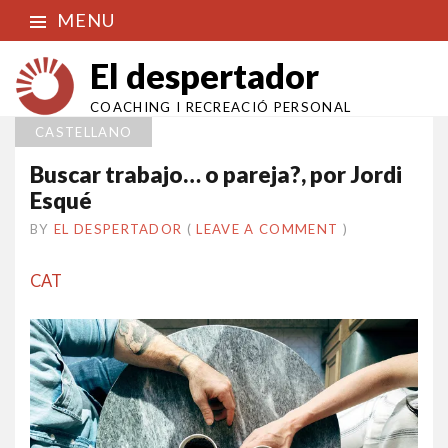
MENU
El despertador
COACHING I RECREACIÓ PERSONAL
CASTELLANO
Buscar trabajo… o pareja?, por Jordi
Esqué
BY
EL DESPERTADOR
ON
15
•
(
LEAVE A COMMENT
)
GENER
2017
CAT