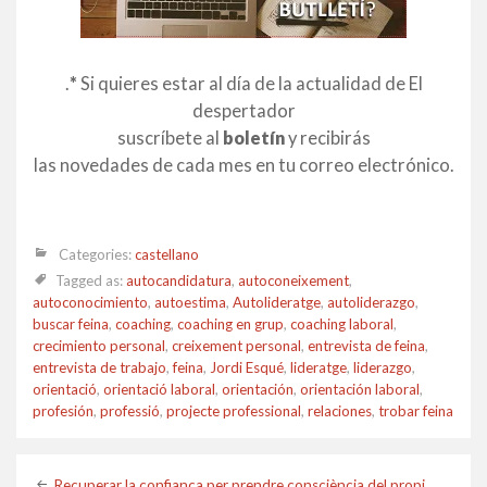
.
*
Si quieres estar al día de la actualidad de El
despertador
suscríbete al
boletín
y recibirás
las novedades de cada mes en tu correo electrónico.
Categories:
castellano
Tagged as:
autocandidatura
,
autoconeixement
,
autoconocimiento
,
autoestima
,
Autolideratge
,
autoliderazgo
,
buscar feina
,
coaching
,
coaching en grup
,
coaching laboral
,
crecimiento personal
,
creixement personal
,
entrevista de feina
,
entrevista de trabajo
,
feina
,
Jordi Esqué
,
lideratge
,
liderazgo
,
orientació
,
orientació laboral
,
orientación
,
orientación laboral
,
profesión
,
professió
,
projecte professional
,
relaciones
,
trobar feina
Recuperar la confiança per prendre consciència del propi